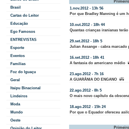
Primeir
Brasil
1.nov.2012 - 13h 56
Por que Bradley Manning é um h
Cartas do Leitor
Educação
10.out.2012 - 18h 44
Quantas crianças iranianas terã
Ego Famosos
ENTREVISTAS
29.set.2012 - 18h 5
Julian Assange - cabra marcado 
Esporte
Eventos
16.set.2012 - 18h 41
A fantasia do americano médio
Familias
Foz do Iguaçu
23.ago.2012 - 7h 16
A GUARÂNIA DO ENGANO
Geral
Itaipu Binacional
22.ago.2012 - 8h 5
O mais novo capítulo da obscena
Lindeiros
Moda
18.ago.2012 - 15h 24
Mundo
Por que o Equador ofereceu asil
Oeste
Primeir
Opinião do Leitor