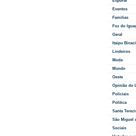
Esporte
Eventos
Familias
Foz do Igua
Geral
Itaipu Binac
Lindeiros
Moda
Mundo
Oeste
Opinião do L
Policiais
Politica
Santa Terezi
São Miguel 
Sociais