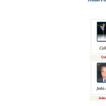
Virtudes e v
Colunistas
Cul
João