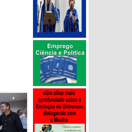
 presença de
 da
tura,
u lado como
aram a tomar
ubar e não
ome aprovado
ra Motta,
do
 alegria e