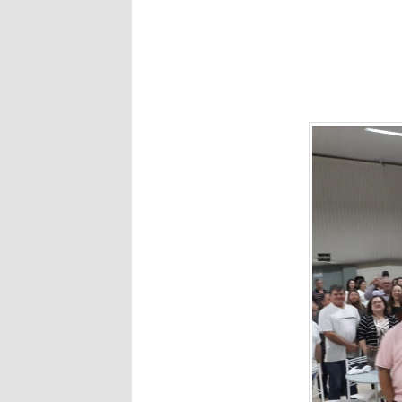
prestigiar e
faltar a esse
essa convençã
Motta tem sid
simplicidade,
deixar roubar