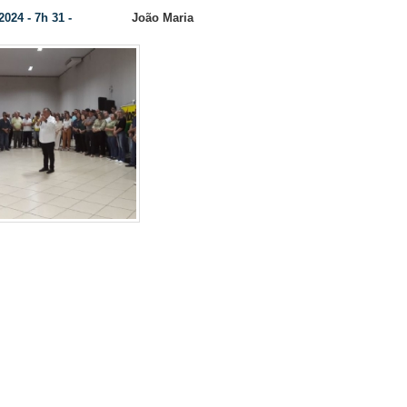
2024 - 7h 31 -
João Maria
Colunista:
Um público estimado em 
compareceram ontem (23), para 
Convenção Municipal do MDB
Movimento Democrático Brasileiro e
convencionais aprovarem por
candidatura de Boaventur
candidato a reeleição. Atualmen
Também Por aclamação, foram apro
 (10), candidatos a um cargo no Legislativo Municipal.
a –
“procuramos contemplar os mais diversos setores, caso
o bem representar a nossa comunidade. Nossa intenção é 
artido no Legislativo”.
O MDB atualmente conta com do
aulique Farias, o popular Kéti e Juliani Conti Dandolin
Legislação, o partido está respeitando o número de cand
de pessoas negras. Por motivo de força maior (estava f
 pode comparece para sair na foto o Cacic da Aldeia Av
oncorre a uma vaga no Legislativo.