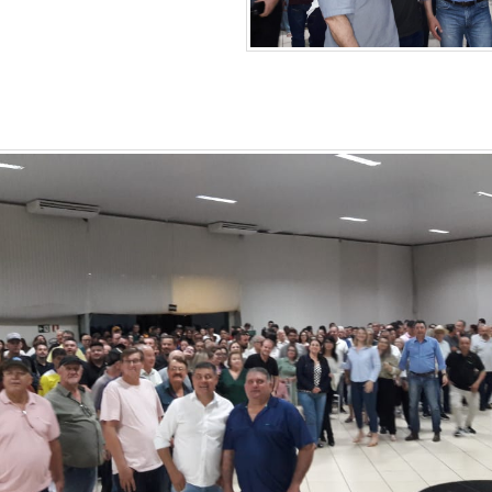
ssa convenção.
“Não poderia
 momento, para prestigiar
o que está aprovando o nome de Boaventura Motta para a
o um exemplo para todos que estão na política. Com sua
 ele tem demonstrado que é possível administrar sem roub
”,
pontificou Sérgio Souza.