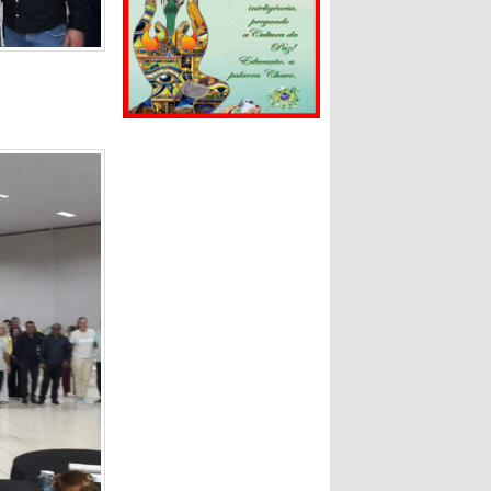
 reeleição.
 humildade e
ar e sem