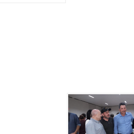
otta, em seu pronunciamento, se limitou a agradecer a
em vista que até o dia 16 de agosto, que marca o início
leitoral, qualquer manifestação poderá ser considerada
o após o encerramento da Convenção, me dizia Boaven
migos que faziam questão de serem fotografados ao se
Pop Star.
“O que me deixa feliz é ver que as pessoas volt
lítica. Elas estão vendo que é possível administrar sem ro
oubem”.
ito, Cláudio Rodrigues, que também deverá ter o seu n
tido para compor novamente a dobradinha com Boaventu
mitou a agradecer a presença de todos.
“Vocês estão sen
 que estamos realizando e uma manifestação como essa de
s enche de orgulho”.
íra, onde esteve
 de uma importante reunião
lo setor produtivo e políticos
ara tratar do problema das
erras na região Oeste, o
eral Sérgio Souza, disse
tão de se deslocar para