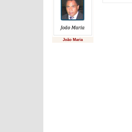
Boaventura M
todos, tendo 
propaganda e
irregular.
Log
cercado de a
se fosse um 
João Maria
gosto pela po
deixar que r
Previsão
O vice-prefe
pelo seu par
também se li
testemunha do
esperança, no
Vindo de Gua
participando
articulada pe
paranaense p
invasões de t
deputado fed
que fez ques