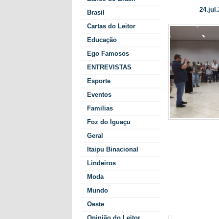
24.jul.
Data/Hora:
Brasil
Cartas do Leitor
Educação
Ego Famosos
ENTREVISTAS
Esporte
Eventos
Familias
Foz do Iguaçu
nome dos dez
Geral
Adriana Mott
poderão muit
Itaipu Binacional
bancada do p
Lindeiros
vereadores, R
Moda
determina a 
femininas e 
Mundo
provas), não
Oeste
que também c
Opinião do Leitor