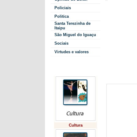
Juliani Conti Dando
João Everaldo Alex
Policiais
Ao fazer uso
Politica
lembrou que 
Santa Terezinha de
que se inici
Itaipu
mudar os rum
São Miguel do Iguaçu
Miguel.
“Obri
Sociais
novamente pr
essa nova jo
Virtudes e valores
com o mesmo 
nossa cidade 
Colunistas
desenvolvime
vivamente ap
Cultura