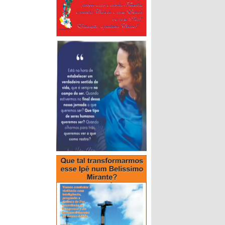
500 pessoas,
prestigiar a
, partido do
 ver os seus
 aclamação a
a Motta como
te o MDB tem
922 filiados.
vados o
 Segundo
 se elejam,
ampliar a
is
i. Como
idaturas
azendo
á Guarani