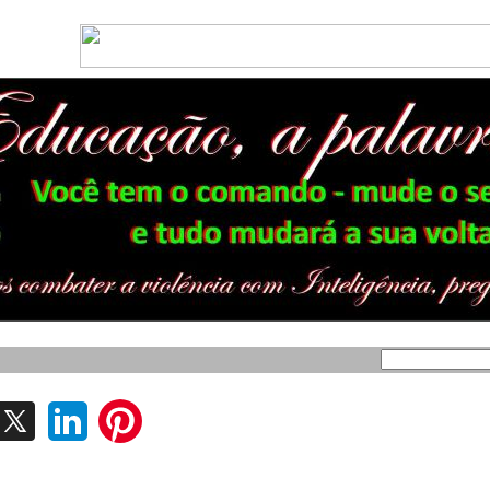
vencionais do PMDB aprovam o nome de Boaventura Motta para concorrer à reele