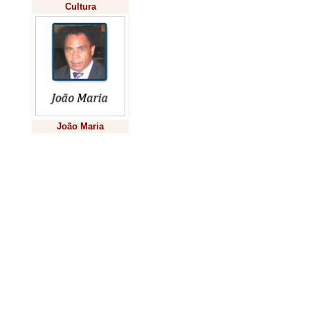
novos talento
Cultura
desenvolvimen
regional.
Mais do que
apenas uma
João Maria
resposta à
Previsão
escassez de 
de obra qualifi
no setor de TIC
programa é,
também, um