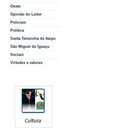
Comunicaçã
Oeste
Opinião do Leitor
um ambicio
Policiais
obje
Politica
mudança da 
Santa Terezinha de Itaipu
São Miguel do Iguaçu
municípi
Sociais
renda no P
Virtudes e valores
Concebido para
Colunistas
estudantes de 
em 50 municíp
programa repr
significativo 