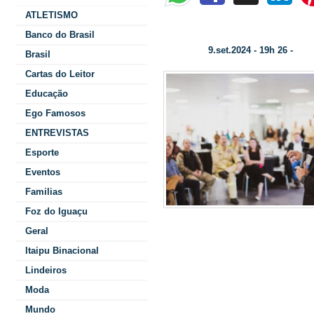
ATLETISMO
TALENTO TECH: um impulso transformad
Banco do Brasil
9.set.2024 - 19h 26 -
Data/Hora:
Cate
Brasil
Cartas do Leitor
Educação
Ego Famosos
ENTREVISTAS
Esporte
Eventos
Familias
Foz do Iguaçu
largos, d
Geral
Itaipu Binacional
mundo, jun
Lindeiros
por prof
Moda
Te
Mundo