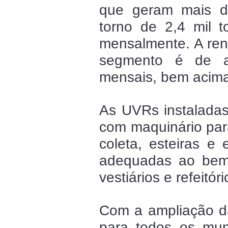
que geram mais d
torno de 2,4 mil t
mensalmente. A ren
segmento é de a
mensais, bem acima
As UVRs instaladas
com maquinário pa
coleta, esteiras e 
adequadas ao bem-
vestiários e refeitór
Com a ampliação d
para todos os mun