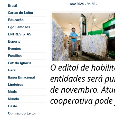
1.nov.2024 - 9h 30 -
Data/Hora:
Categoria:
Brasil
Cartas do Leitor
Educação
Ego Famosos
ENTREVISTAS
Esporte
Eventos
Familias
Foz do Iguaçu
O edital de habili
Geral
entidades será pub
Itaipu Binacional
Lindeiros
de novembro. Atu
Moda
cooperativa pode 
Mundo
Oeste
Opinião do Leitor