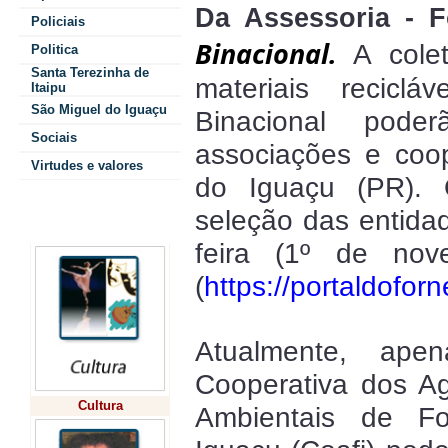
Da Assessoria - 
Policiais
Binacional.
A cole
Politica
Santa Terezinha de
materiais reciclá
Itaipu
São Miguel do Iguaçu
Binacional pode
Sociais
associações e coo
Virtudes e valores
do Iguaçu (PR). O
seleção das entidad
Colunistas
feira (1º de no
(
https://portaldoforn
Atualmente, ape
Cooperativa dos A
Cultura
Ambientais de F