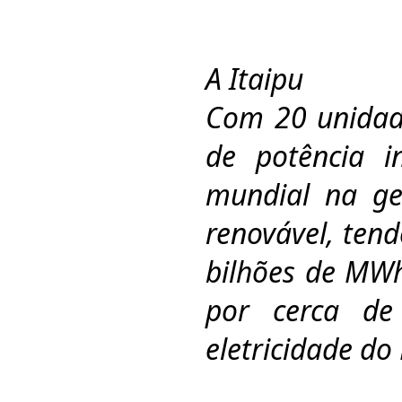
A Itaipu
Com 20 unidad
de potência in
mundial na ge
renovável, ten
bilhões de MWh
por cerca d
eletricidade do