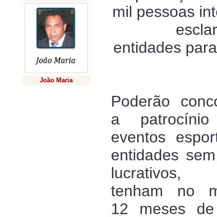
mil pessoas int
escla
entidades par
João Maria
Poderão conco
Previsão
a patrocíni
eventos esport
entidades sem 
lucrativos,
tenham no m
12 meses de c