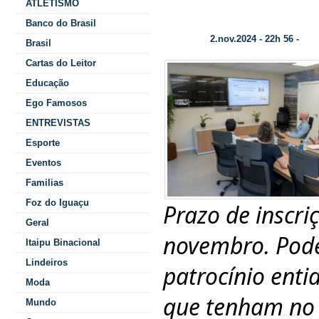
ATLETISMO
Itaipu Binacional abre seleção de patroc
Banco do Brasil
2.nov.2024 - 22h 56 -
Data/Hora:
Cate
Brasil
Cartas do Leitor
Educação
Ego Famosos
ENTREVISTAS
Esporte
Eventos
Familias
Foz do Iguaçu
Prazo de inscri
Geral
novembro. Pode
Itaipu Binacional
Lindeiros
patrocínio enti
Moda
que tenham no 
Mundo