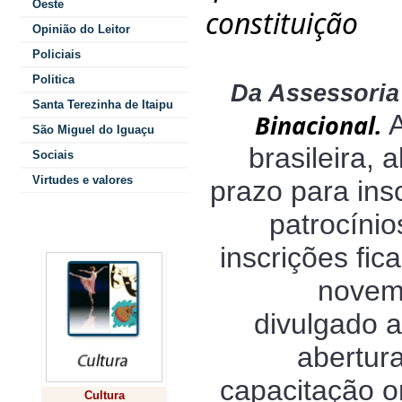
Oeste
constituição
Opinião do Leitor
Policiais
Politica
Da Assessoria 
Santa Terezinha de Itaipu
Binacional.
A
São Miguel do Iguaçu
brasileira, 
Sociais
Virtudes e valores
prazo para ins
patrocínio
Colunistas
inscrições fic
novemb
divulgado a
abertur
capacitação o
Cultura