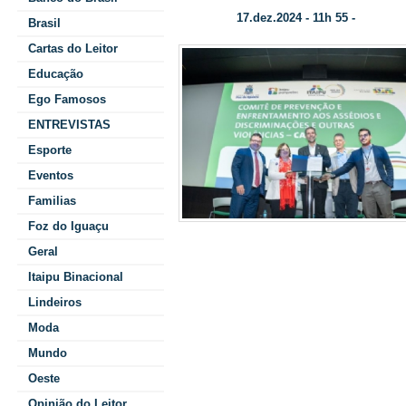
17.dez.2024 - 11h 55 -
Data/Hora:
Categori
Brasil
Cartas do Leitor
Educação
Ego Famosos
ENTREVISTAS
Esporte
Eventos
Familias
Foz do Iguaçu
Geral
construída com 
Itaipu Binacional
Binacional
Lindeiros
Moda
Da Assessor
Mundo
A Ita
Binacional -
Oeste
Opinião do Leitor