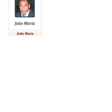
índice de violênc
com a Organizaç
(OMS), o País é 
casos de feminicí
João Maria
horas, uma mulhe
Previsão
seis minutos, é v
levantamento do 
Segurança Públic
“Esta não é uma
questão só da Itai
prefeitura ou do