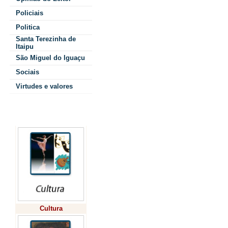
criação
Policiais
Brasileira em
Politica
Com o valor
Santa Terezinha de
Itaipu
será construído
São Miguel do Iguaçu
Sociais
funciona
Virtudes e valores
licitação foi f
em Foz do I
Colunistas
participação da
Gonçalves, diret
Para a ministra,
Cultura
robusta, o Brasil