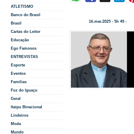
ATLETISMO
VELHAS LIÇÕES DISFARÇADAS DE 
Banco do Brasil
16.mar.2025 - 5h 49 -
Data/Hora:
Col
Brasil
Cartas do Leitor
Educação
Ego Famosos
ENTREVISTAS
Esporte
Eventos
Familias
Foz do Iguaçu
veneram o F
Geral
Itaipu Binacional
Lindeiros
Moda
"Eu havia pen
Mundo