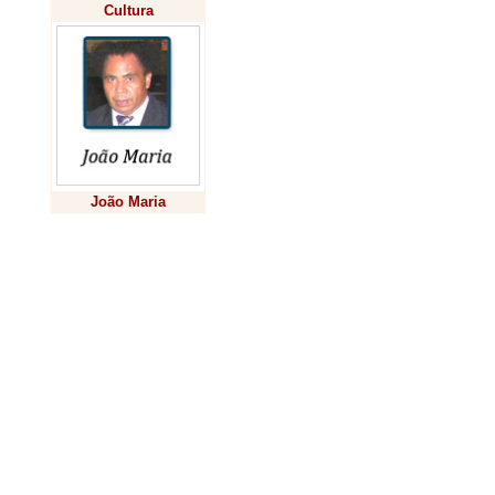
No último sáb
Cultura
conferindo a p
TV e visualizei 
palestra a um 
de mil mulhere
telespectadora
João Maria
mais que cinco
Previsão
percepção de q
bem. Dito e fe
ouvindo vozes 
pregador e sua
A pregação oc