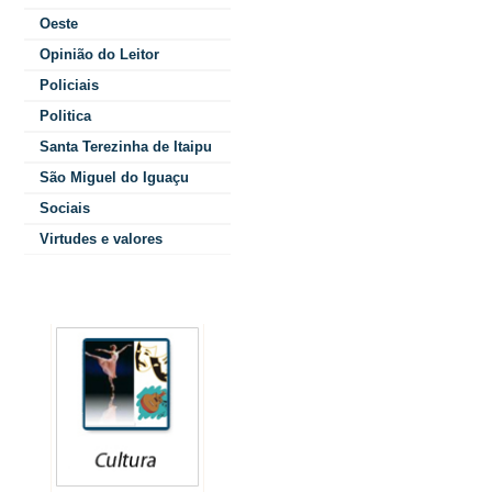
reflexões de m
Oeste
ecologia integ
Opinião do Leitor
Policiais
climática, tão 
Politica
Mas a conferê
Santa Terezinha de Itaipu
influenciador 
São Miguel do Iguaçu
Sociais
TV, no dia 8 d
Virtudes e valores
conversa duran
decidi entrar 
Colunistas
Internacional 
confinou ao pap
homem.