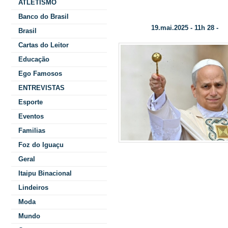
ATLETISMO
Leão, e a Igreja, “pequeno fermento” d
Banco do Brasil
19.mai.2025 - 11h 28 -
Data/Hora:
Co
Brasil
Cartas do Leitor
Educação
Ego Famosos
ENTREVISTAS
Esporte
Eventos
Familias
Foz do Iguaçu
saudou a to
Geral
de grati
Itaipu Binacional
Lindeiros
célebres de
Moda
nos pa
Mundo