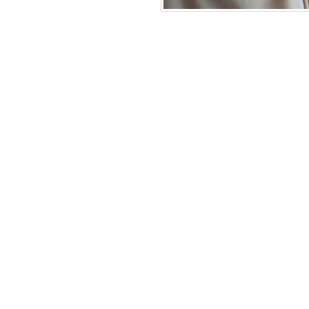
sentirmos supe
é um povo de 
sempre necessi
que por isso 
“vacinados” co
superioridade
Deus que esco
fraqueza e se 
na cruz para n
chamados a of
Deus”,
disse o 