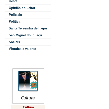
coração 
Oeste
Opinião do Leitor
Policiais
.
Politica
As palavras da
Santa Terezinha de Itaipu
São Miguel do Iguaçu
que inicia seu 
Sociais
Virtudes e valores
Por
Andrea Tor
.
Colunistas
“Fui escolhido s
temor e tremor, 
que deseja fazer-
vossa alegria, p
caminho do amor
Cultura