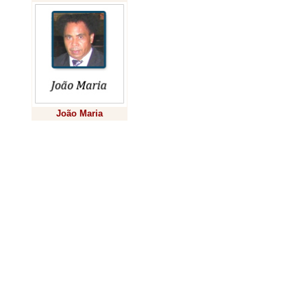
todos unidos num
apresenta o
Pa
missionário, n
Bispo de Roma.
profundas da h
João Maria
do seu ministé
Previsão
programa que n
e de um estilo.
Uma alteridad
tão marcado pe
pela violência,