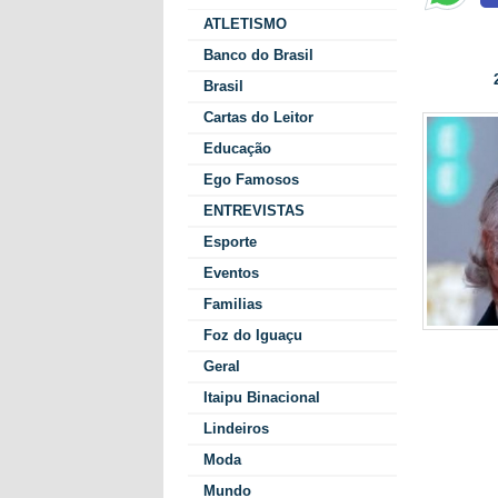
ATLETISMO
A velhice nã
Banco do Brasil
2
Data/Hora:
Brasil
Cartas do Leitor
Educação
Ego Famosos
ENTREVISTAS
Esporte
Eventos
Familias
Foz do Iguaçu
Porque e
Não rees
Geral
você com
Itaipu Binacional
Seja lev
Lindeiros
Quanto m
passam a
Moda
A arte d
Mundo