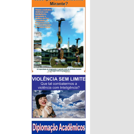
sociais,
.
… e quem
 o peso da
o, um teto
so seja
idará de
erceber,