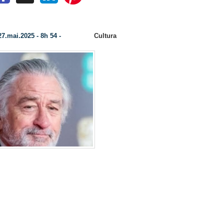
o aceita despreparo.
7.mai.2025 - 8h 54 -
Cultura
Colunista:
Por Robert De Niro, via redes 
A velhice não aceita despreparo
Ela não chega com delicadeza
a espera de mãos vazias, sente
dependência.
Prepare-se. Tenha algo guardad
seguro, um carro à disposição.
Mas acima de tudo: que tudo is
seu.
nvelhecer com dignidade exige autonomia.
creva seus bens. Não confie cegamente que alguém cu
o você cuida de si.
e: menos posses, mais paz.
ais coisas você tem, mais elas te exigem… e, se não p
 te possuir.
e viver é uma habilidade rara.