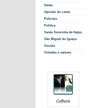
É saber 
Oeste
não se d
Lembre-s
Opinião do Leitor
E quanto
Policiais
A verdad
Politica
E a libe
Santa Terezinha de Itaipu
São Miguel do Iguaçu
Sociais
Deixe seu co
Virtudes e valores
Colunistas