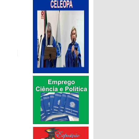
dade — e
r dentro.
al.