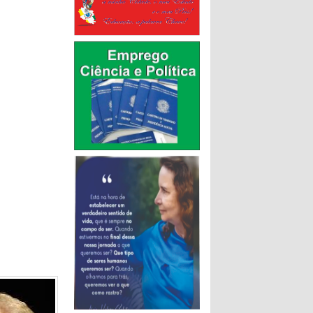
 que a
eleção e
es notáveis
as que
sibilidade
 calma,
de novos
io. José
Literária
 do livro
a. Através
nto
e
 na leitura