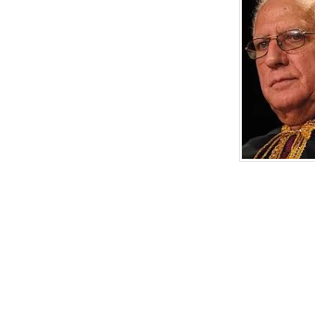
o, deverá ser em homenagem a Túlio
advogado que (depois de locutor
o, deputado estadual e federal) foi
io de Estado da Justiça (1975-1979), que
mbém no sistema penitenciário, com
 em programas e iniciativas de
ação dos meios e métodos de
ção social do condenado.
e se dedicar muito ao cenário político
o Estado do Paraná, Túlio Vargas
veu diversos projetos onde atuava como historiador, es
do 26 obras, sendo inclusive presidente da Academia 
s e um grande incentivador da criação Instituições Literá
 do Paraná.
 à Diretoria e ao Conselho! Que venham outras reuniõe
siasmo e participação!