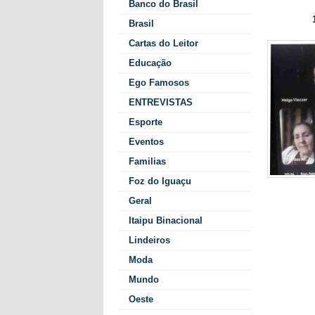
Banco do Brasil
1
Data/Hora:
Brasil
Cartas do Leitor
Educação
Ego Famosos
ENTREVISTAS
Esporte
Eventos
Familias
Foz do Iguaçu
c
Geral
É bom le
Itaipu Binacional
membros 
Lindeiros
ainda de
Moda
corrent
Mundo
Diversos
Oeste
Neoacad