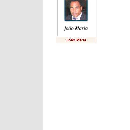
Conselh
Vargas, 
esportiv
secretár
atuou ta
destaque
João Maria
humaniz
recupera
Previsão
Apesar d
dentro d
desenvol
publican
de Letra
interior
Parabéns
com entu