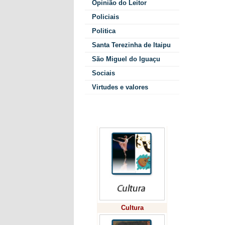
foram am
Opinião do Leitor
formação
Policiais
reconhec
Politica
da área.
deve ser
Santa Terezinha de Itaipu
a muitos
São Miguel do Iguaçu
Sobre o 
Sociais
focando 
Virtudes e valores
acadêmic
Um dos p
Colunistas
Garcia l
que são 
“Arte Li
desses d
regional
incentiv
e produç
Sobre o 
Cultura
realizad
presiden