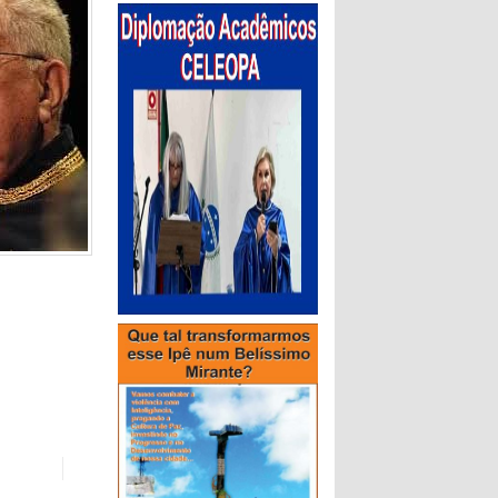
crevendo e
Paranaense
rias no
s assim,