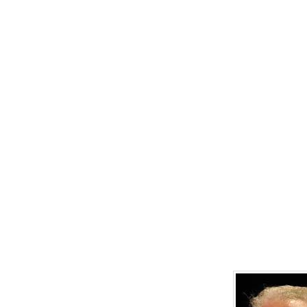
plamente debatidos. O presidente José Garcia lembrou
 de uma Instituição Literária envolve um processo de s
imento de escritores, estudiosos e outras personalidad
 Um trabalho que não se limita só na sua fundação – “m
 contínuo e permanente, procurando reconhecer e dar vi
 talentos, até então sem o devido reconhecimento.
Regimento interno, sua construção deverá ser feita com
para este ano no encontro presencial para a admissão 
os e a realização de um concurso literário.
ontos amplamente discutidos foi sobre Concurso Literár
embrou de dois pontos fundamentais em uma Instituição 
Concursos Literários e Publicações em livros. A exemplo
terária” que deu origem às ideias de fundação do Celeop
ois intens é que se abre espaço para novos talentos, ta
 como nacional, na promoção do conhecimento, inclusiv
ando estudantes e professores das Instituições de Ensino
ão de textos.
primeiro Concurso Literário, a ser
o pelo Centro de Letras, por sugestão do
te Garcia e apoiado pela Diretoria e