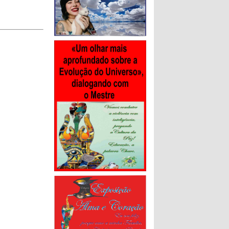
ira reunião,
izada ontem
 último dia
as do Oeste
ntou com a
membros da
ltivo, teve
 nas pautas
promover a
 preservar a
 e do país.
os
derão
á ainda no
ssão,