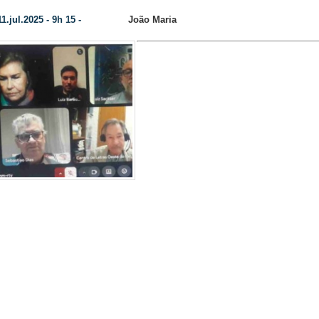
1.jul.2025 - 9h 15 -
João Maria
Colunista:
- A prime
Foto: Divulgação/Internet
por videoconferência, real
(10), depois da sua fundação no
13 de junho, o Centro de Letr
do Paraná (Celeopa), que co
presença unânime dos 
Diretoria e do Conselho Consu
avanços significativos
apresentadas que visam 
língua e a literatura, além de
ultura e a história da região Oeste, do estado do Paraná
mbrar que todos os assuntos, tratados e aprovados pel
de Diretoria e Conselho Consultivo do Celeopa depen
 aprovação do Plenário de reunião ordinária que ocorrer
e mês.
 assuntos, como Regimento interno, Admissão de
êmicos, Concurso Literário e a Formação de uma Comi