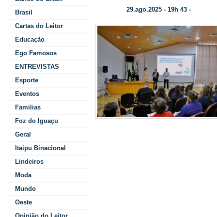
29.ago.2025 - 19h 43 -
Data/Hora:
Categori
Brasil
Cartas do Leitor
Educação
Ego Famosos
ENTREVISTAS
Esporte
Eventos
Familias
Foz do Iguaçu
Geral
da palestra
“C
Itaipu Binacional
missão dos
Lindeiros
Moda
suicídi
Mundo
Cynth
Oeste
Opinião do Leitor