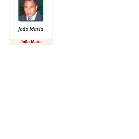
parte das açõ
relacionadas 
Setembro
João Maria
Amarelo,
campanha mun
Previsão
suicídio, enfa
da escuta ate
encaminhamen
serviços de s
risco.