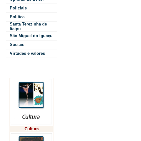
destacou a 
Policiais
Politica
desses profiss
Santa Terezinha de
Itaipu
de si
São Miguel do Iguaçu
Sociais
emoci
Virtudes e valores
domicilia
Colunistas
essencial
vida
A palestra fez
Cultura