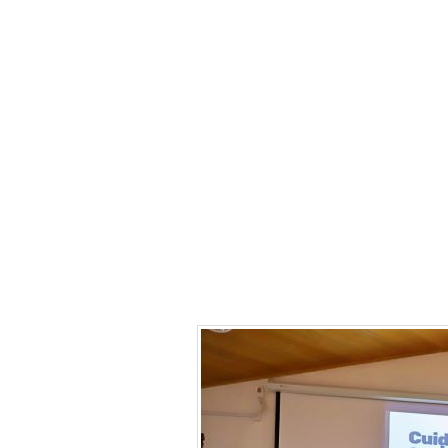
e campanhas 
mutirões de v
dengue;
- Cuidar da pr
saúde dos out
saudáveis e s
de boas prátic