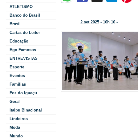
ATLETISMO
Abertura da Semana da Pátria é realizada no 
Banco do Brasil
2.set.2025 - 16h 16 -
Data/Hora:
Categoria:
Brasil
Cartas do Leitor
Educação
Ego Famosos
ENTREVISTAS
Esporte
Eventos
Familias
Foz do Iguaçu
Geral
contou com 
Itaipu Binacional
Banda Marcial 
Lindeiros
Moda
Mundo