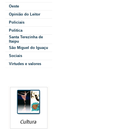
Oeste
Opinião do Leitor
Policiais
O evento reuniu
Politica
Santa Terezinha de
autoridades locai
Itaipu
São Miguel do Iguaçu
entre elas o Prefe
Sociais
Lindolfo Martins R
Virtudes e valores
que destacou a
Colunistas
importância da
Independência do
presentes a Secr
Verônica Szerwies
Chefia do Núcleo