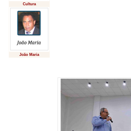
Cultura
Foz do Iguaçu, S
O diretor da insti
agradeceu a pres
estudantes e com
João Maria
papel da escola 
da cidadania e d
Previsão