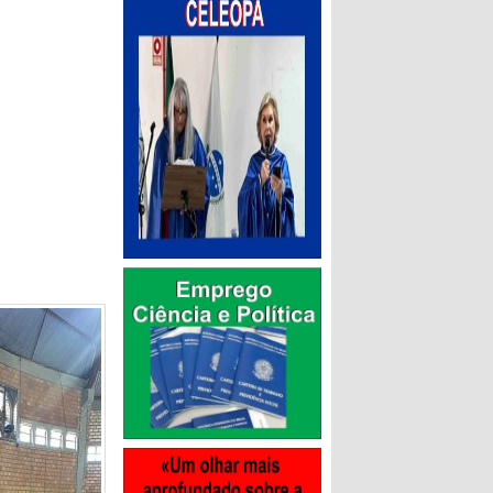
bado, 13 de
 Itaipulândia
nto de lutas
t”, que será
 de Itaipu. A
omete reunir
modalidade.