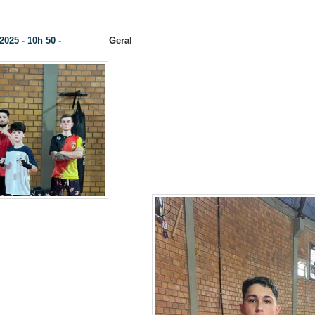
ndia participam do “The King Off Fighters Tournament” em Santa Terezinha de Itaipu
2025 - 10h 50 -
Geral
Categoria:
No próximo sá
Da Assessoria -
setembro, quatro atletas de
representarão o município no eve
“The King Off Fighters Tournamen
realizado em Santa Terezinha
competição inicia às 18h30 e pr
grandes nomes da 
 Joaquim Beuron, Tiago
chenberg, Gabriel
nski e Luiz Felipe Bertol
a categoria de Muay Thai,
 pelo professor Claudiel.
rvirá como preparação para
etições, incluindo o Paraná
m de ser um incentivo para