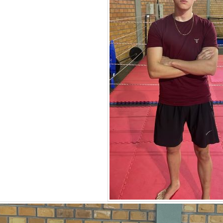
s atletas sigam dedicados
ortiva.
o no evento fortalece a
m Itaipulândia e oferece
ores uma nova visão
fios e possibilidades
orte.