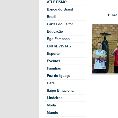
ATLETISMO
Atletas de Itaipulâ
Banco do Brasil
11.set.
Data/Hora:
Brasil
Cartas do Leitor
Educação
Ego Famosos
ENTREVISTAS
Esporte
Eventos
Familias
Foz do Iguaçu
Os lutadores
Geral
machado Ein
Eduardo Luczi
Itaipu Binacional
disputarão n
Lindeiros
acompanhados
Moda
O torneio se
futuras comp
Mundo
Esporte, alé