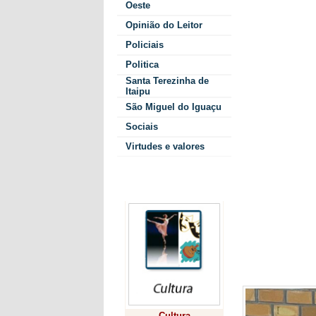
Oeste
que os joven
Opinião do Leitor
à prática esp
Policiais
Politica
Santa Terezinha de
A participaçã
Itaipu
modalidade e
São Miguel do Iguaçu
aos competid
sobre os desa
Sociais
dentro do esp
Virtudes e valores
Colunistas
Cultura