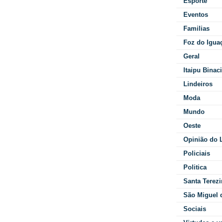
Esporte
Eventos
Familias
Foz do Igua
Geral
Itaipu Binac
Lindeiros
Moda
Mundo
Oeste
Opinião do L
Policiais
Politica
Santa Terezi
São Miguel 
Sociais