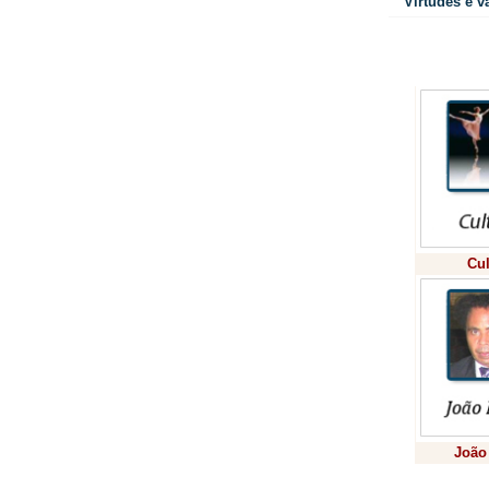
Virtudes e v
Colunistas
Cul
João