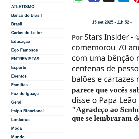
ATLETISMO
Primeiro aniversário de Leão XIV como
Banco do Brasil
15.set.2025 - 11h 52 -
Data/Hora:
Cat
Brasil
Cartas do Leitor
Stars Insider -
Por
©
Educação
comemorou 70 ano
Ego Famosos
com uma bênção n
ENTREVISTAS
centenas de pesso
Esporte
balões e cartazes 
Eventos
Familias
parece que vocês sa
Foz do Iguaçu
disse o Papa Leão 
Geral
"Agradeço ao Senhor
Itaipu Binacional
que se lembraram d
Lindeiros
Moda
Mundo