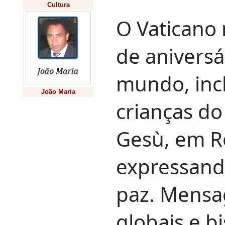
Cultura
O Vaticano 
de aniversá
mundo, inc
João Maria
crianças d
Previsão
Gesù, em R
expressand
paz. Mensa
globais e b