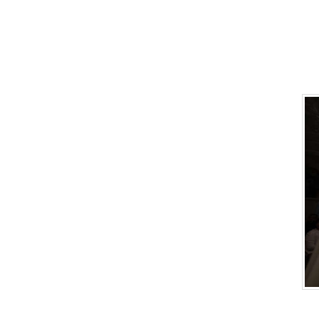
bilhões de pes
esta semana, es
para Jerusalém
Além disso,
conforme
noticiado
pela CNN,
as
autoridades
israelenses
têm