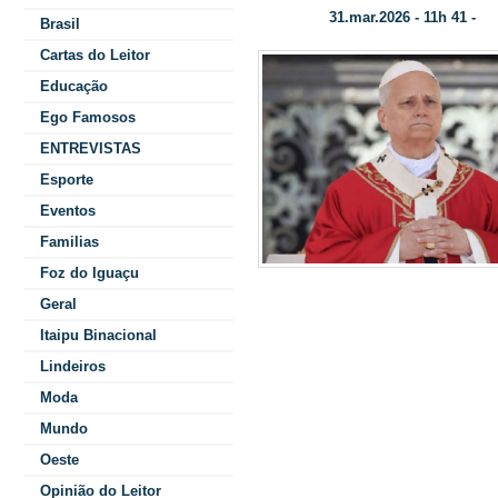
31.mar.2026 - 11h 41 -
Data/Hora:
Ca
Brasil
Cartas do Leitor
Educação
Ego Famosos
ENTREVISTAS
Esporte
Eventos
Familias
Foz do Iguaçu
(30), o Papa 
Geral
Itaipu Binacional
paz, 
Lindeiros
palavras
Moda
Mundo
Oeste
Opinião do Leitor