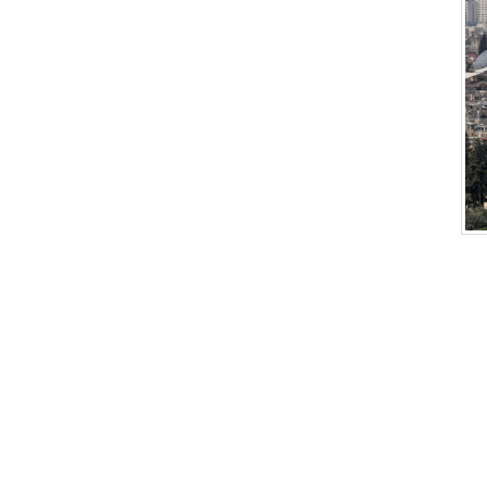
como
exemplo a
ser seguido:
"Ele não se
armou, não
se defendeu,
não travou ne
Enquanto Leão
de São Pedro, 
impedia a cele
Domingo de Ra