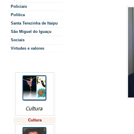
Policiais
"Ele não
Politica
ouve as
Santa Terezinha de Itaipu
orações
São Miguel do Iguaçu
Sociais
daqueles que
Virtudes e valores
fazem
guerra, e,
Colunistas
sim, as
rejeita.
Vossas mãos
estão cheias de
atenção de mil
Cultura
Praça de São 