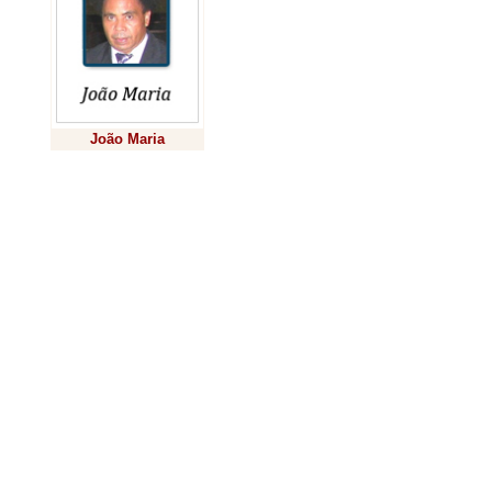
As palavras d
meio a uma esc
João Maria
EUA / Israel e
uma figura polí
Previsão
questionada.
O pontífice ta
um cessar-fogo
afirmando que
indiscriminado