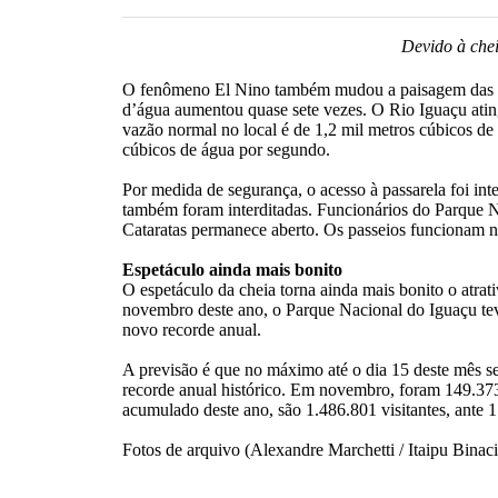
Devido à chei
O fenômeno El Nino também mudou a paisagem das Cat
d’água aumentou quase sete vezes. O Rio Iguaçu ating
vazão normal no local é de 1,2 mil metros cúbicos de
cúbicos de água por segundo.
Por medida de segurança, o acesso à passarela foi inte
também foram interditadas. Funcionários do Parque Na
Cataratas permanece aberto. Os passeios funcionam 
Espetáculo ainda mais bonito
O espetáculo da cheia torna ainda mais bonito o atrat
novembro deste ano, o Parque Nacional do Iguaçu tev
novo recorde anual.
A previsão é que no máximo até o dia 15 deste mês sej
recorde anual histórico. Em novembro, foram 149.37
acumulado deste ano, são 1.486.801 visitantes, ante 
Fotos de arquivo (Alexandre Marchetti / Itaipu Binac