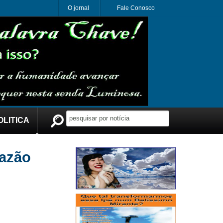
O jornal
Fale Conosco
OLITICA
Publicidade
vazão