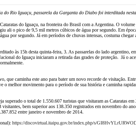
a do Rio Iguaçu, passarela da Garganta do Diabo foi interditada nesta 
aratas do Iguaçu, na fronteira do Brasil com a Argentina. O volume
iu ali o pico de 9,5 mil metros cúbicos de água por segundo. Em época
 água por segundo. Já em períodos de chuvas intensas, costuma chegar 
rditado às 15h desta quinta-feira, 3. As passarelas do lado argentino, e
cional do Iguaçu iniciaram a retirada das grades de proteção. Já o ace
normalmente.
ivo, que caminha este ano para bater um novo recorde de visitação. Entr
e o melhor movimento para o período de sua história e caminha rapida
a superado o total de 1.550.607 turistas que visitaram as Cataratas em 
3 visitantes, bem superior aos 138.350 registrados em novembro do an
1.387.852 entre janeiro e novembro de 2014.
ional):
https://discovirtual.itaipu.gov.br/index.php/s/GI8HvYLrUR