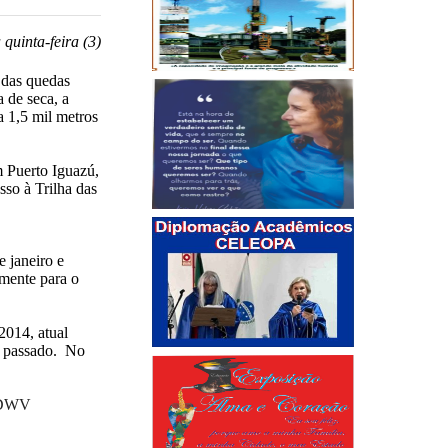
quinta-feira (3)
 das quedas
 de seca, a
a 1,5 mil metros
m Puerto Iguazú,
sso à Trilha das
e janeiro e
mente para o
2014, atual
o passado. No
WODWV