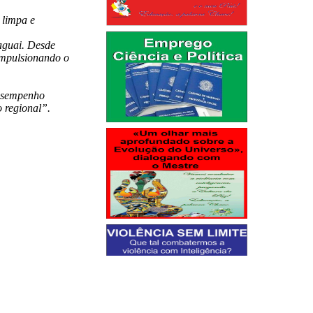
 limpa e
aguai. Desde
 impulsionando o
desempenho
 regional”.