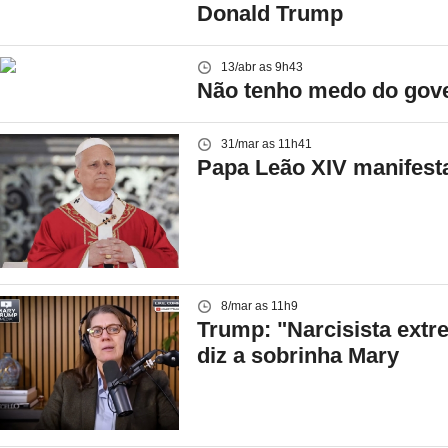
Donald Trump
13/abr as 9h43
Não tenho medo do gove
31/mar as 11h41
Papa Leão XIV manifest
8/mar as 11h9
Trump: "Narcisista extr
diz a sobrinha Mary