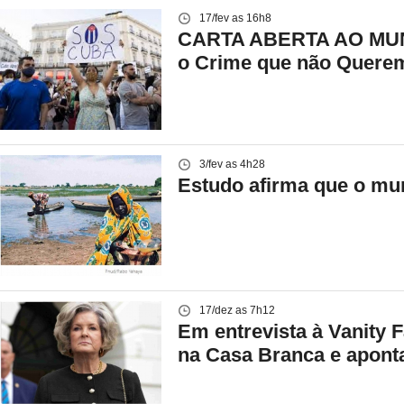
17/fev as 16h8
CARTA ABERTA AO MUND
o Crime que não Quere
3/fev as 4h28
Estudo afirma que o mun
17/dez as 7h12
Em entrevista à Vanity 
na Casa Branca e apont