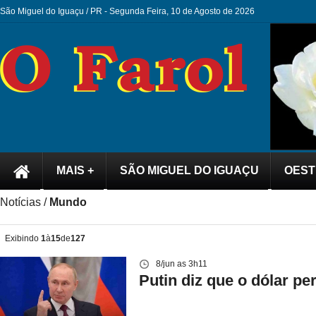
São Miguel do Iguaçu / PR -
Segunda Feira, 10 de Agosto de 2026
MAIS +
SÃO MIGUEL DO IGUAÇU
OEST
Notícias /
Mundo
Exibindo
1
à
15
de
127
8/jun as 3h11
Putin diz que o dólar p