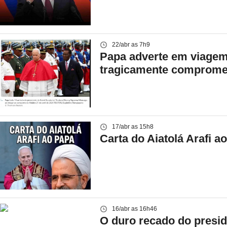
22/abr as 7h9
Papa adverte em viagem 
tragicamente comprome
17/abr as 15h8
Carta do Aiatolá Arafi a
16/abr as 16h46
O duro recado do presid