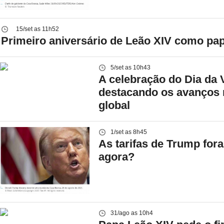
15/set as 11h52
Primeiro aniversário de Leão XIV como pa
5/set as 10h43
A celebração do Dia da V
destacando os avanços 
global
1/set as 8h45
As tarifas de Trump fora
agora?
31/ago as 10h4