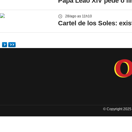
Papa Leão XIV pede o f
28/ago as 11h10
Cartel de los Soles: ex
© Copyright 2025 