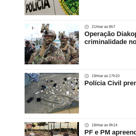
21/mar as 8h7
Operação Diakop
criminalidade n
19/mar as 17h10
Polícia Civil pr
19/mar as 9h14
PF e PM apreend