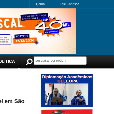
O jornal
Fale Conosco
OLITICA
Publicidade
vel em São