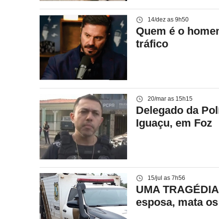
14/dez as 9h50
Quem é o homem 
tráfico
20/mar as 15h15
Delegado da Polí
Iguaçu, em Foz
15/jul as 7h56
UMA TRAGÉDIA – 
esposa, mata os 