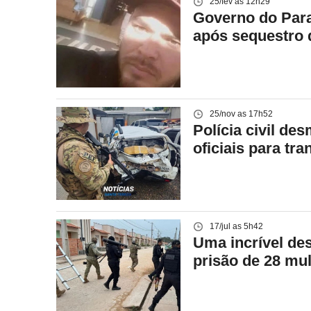
25/fev as 12h29
Governo do Parag
após sequestro d
25/nov as 17h52
Polícia civil de
oficiais para tr
17/jul as 5h42
Uma incrível des
prisão de 28 mu