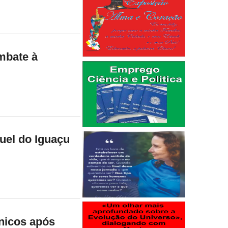
mbate à
guel do Iguaçu
nicos após