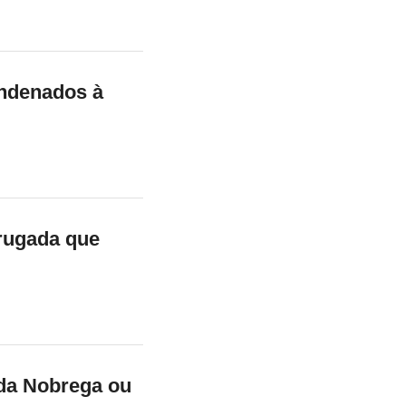
ondenados à
rugada que
 da Nobrega ou