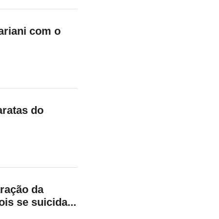
riani com o
aratas do
aração da
is se suicida...