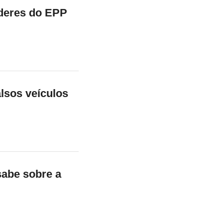
íderes do EPP
alsos veículos
sabe sobre a