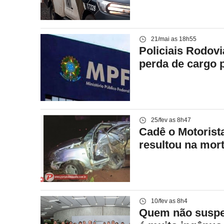
21/mai as 18h55
Policiais Rodov
perda de cargo 
25/fev as 8h47
Cadê o Motorist
resultou na mor
10/fev as 8h4
Quem não suspei