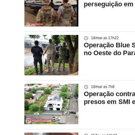
perseguição em 
18/mar as 17h22
Operação Blue S
no Oeste do Par
18/mar as 7h8
Operação contra
presos em SMI e