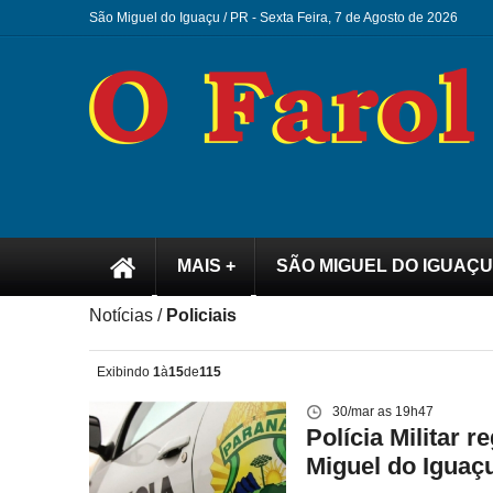
São Miguel do Iguaçu / PR -
Sexta Feira, 7 de Agosto de 2026
MAIS +
SÃO MIGUEL DO IGUAÇU
Notícias /
Policiais
Exibindo
1
à
15
de
115
30/mar as 19h47
Polícia Militar 
Miguel do Iguaç