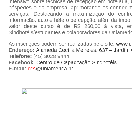
intensivo sobre técnicas de recepção em hotelaria,
hóspedes e da empresa, aprimorando os conhecimen
serviços. Destacando a maximização do contro
informação, auto e hétero percepção, além da impo
valor deste curso é de R$ 260,00 à vista, 
Sindhotéis/estudantes e colaboradores da Uniaméri
As inscrições podem ser realizadas pelo site:
www.un
Endereço:
Alameda Cecília Meireles, 637 – Jardim 
Telefone:
(45) 3028 9444
Facebook
:
Centro de Capacitação Sindhotéis
E-mail:
ccs
@uniamerica.br