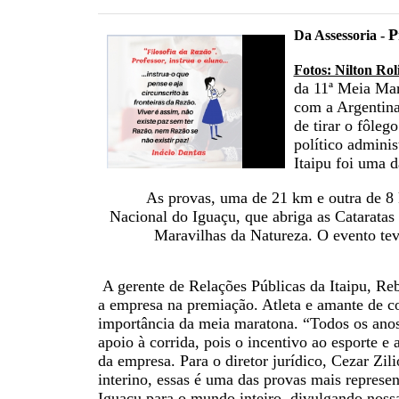
P
Da Assessoria -
Fotos: Nilton Ro
da 11ª Meia Mar
com a Argentina
de tirar o fôle
político admini
Itaipu foi uma d
As provas, uma de 21 km e outra de 8
Nacional do Iguaçu, que abriga as Cataratas
Maravilhas da Natureza. O evento tev
A gerente de Relações Públicas da Itaipu, Re
a empresa na premiação. Atleta e amante de co
importância da meia maratona. “Todos os anos
apoio à corrida, pois o incentivo ao esporte e 
da empresa. Para o diretor jurídico, Cezar Zilio
interino, essas é uma das provas mais represe
Iguaçu para o mundo inteiro, divulgando nossa