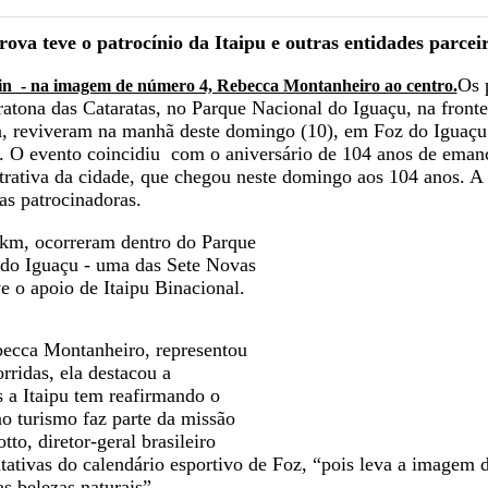
rova teve o patrocínio da Itaipu e outras entidades parcei
Os 
lin - na imagem de número 4, Rebecca Montanheiro ao centro.
atona das Cataratas, no Parque Nacional do Iguaçu, na fronte
, reviveram na manhã deste domingo (10), em Foz do Iguaçu
go. O evento coincidiu com o aniversário de 104 anos de eman
strativa da cidade, que chegou neste domingo aos 104 anos. A 
as patrocinadoras.
 km, ocorreram dentro do Parque
 do Iguaçu - uma das Sete Novas
e o apoio de Itaipu Binacional.
becca Montanheiro, representou
rridas, ela destacou a
 a Itaipu tem reafirmando o
ao turismo faz parte da missão
tto, diretor-geral brasileiro
ntativas do calendário esportivo de Foz, “pois leva a imagem 
s belezas naturais”.