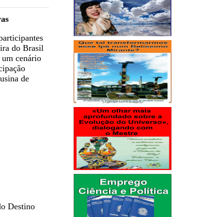
ras
participantes
ira do Brasil
 um cenário
cipação
usina de
do Destino