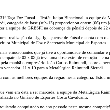
31ª Taça Foz Futsal – Troféu Itaipu Binacional, a equipe da 
edi, categoria de base (sub-13) proporcionou ontem (06) um 
er a equipe do GRESFI na cobrança de pênalti depois de 22 
uma realização da Liga Iguaçuense de Futsal e conta com o a
eitura Municipal de Foz e Secretaria Municipal de Esportes.
ais emocionantes que já tive a oportunidade de comandar e 
 empate de 03 x 03 já teve uma dose extra de emoção – e na
je pela manhã o empresário João Carlos Raimundi, sobre a nec
um vencedor. 11 x 10 para a Metalúrgica Raimundi Sicredi
 com as melhores equipes da região nesta categoria. Estou m
 que vem em data a ser marcada, a equipe da Metalúrgica Raim
ealizado no Ginásio de Esportes Costa Cavalcanti.
conquistado conquistado no ano passado nesta mesma competiç