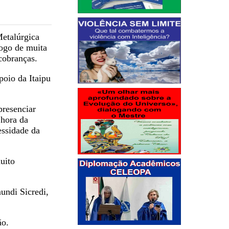
Metalúrgica
jogo de muita
cobranças.
poio da Itaipu
presenciar
 hora da
essidade da
uito
undi Sicredi,
ão.