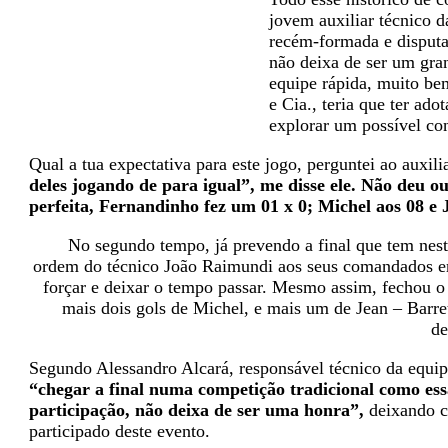
jovem auxiliar técnico 
recém-formada e disputa
não deixa de ser um gra
equipe rápida, muito be
e Cia., teria que ter ado
explorar um possível co
Qual a tua expectativa para este jogo, perguntei ao auxili
deles jogando de para igual”, me disse ele. Não deu o
perfeita, Fernandinho fez um 01 x 0; Michel aos 08 e
No segundo tempo, já prevendo a final que tem nest
ordem do técnico João Raimundi aos seus comandados era
forçar e deixar o tempo passar. Mesmo assim, fechou o
mais dois gols de Michel, e mais um de Jean – Barret
de
Segundo Alessandro Alcará, responsável técnico da equi
“chegar a final numa competição tradicional como ess
participação, não deixa de ser uma honra”,
deixando cl
participado deste evento.