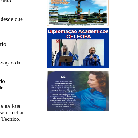
carão
 desde que
rio
ovação da
rio
de
da na Rua
 sem fechar
 Técnico.