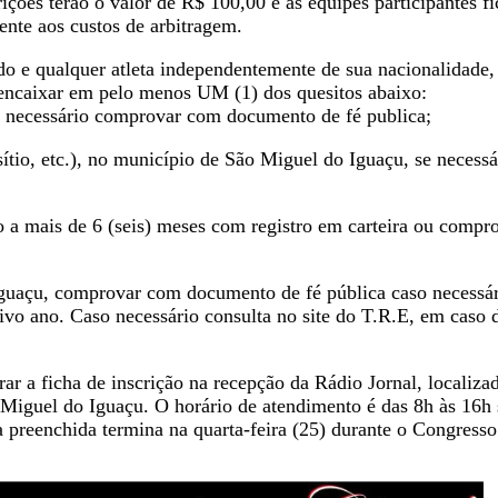
rições terão o valor de R$ 100,00 e as equipes participantes fi
nte aos custos de arbitragem.
do e qualquer atleta independentemente de sua nacionalidade,
encaixar em pelo menos UM (1) dos quesitos abaixo:
o necessário comprovar com documento de fé publica;
ítio, etc.), no município de São Miguel do Iguaçu, se necessá
o a mais de 6 (seis) meses com registro em carteira ou compr
 Iguaçu, comprovar com documento de fé pública caso necessá
tivo ano. Caso necessário consulta no site do T.R.E, em caso 
ar a ficha de inscrição na recepção da Rádio Jornal, localiza
o Miguel do Iguaçu. O horário de atendimento é das 8h às 16h
a preenchida termina na quarta-feira (25) durante o Congresso