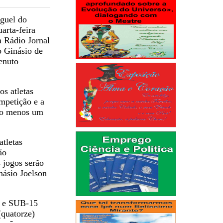
guel do
arta-feira
 Rádio Jornal
o Ginásio de
enuto
os atletas
mpetição e a
 ao menos um
atletas
ão
 jogos serão
násio Joelson
) e SUB-15
(quatorze)