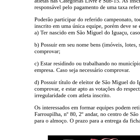
atletas nas Categorias Livre e Sub-15. As insc
responsável pelo pagamento de uma taxa refere
Poderão participar do referido campeonato, to
inscrito em uma única equipe, porém deve se 
a) Ter nascido em São Miguel do Iguaçu, cas
b) Possuir em seu nome bens (imóveis, lotes, s
comprovar;
c) Estar residindo ou trabalhando no municípi
empresa. Caso seja necessário comprovar.
d) Possuir título de eleitor de São Miguel do
comprovar, e estar apto as votações do respec
irregularidade com atleta inscrito.
Os interessados em formar equipes podem retir
Farroupilha, nº 80, 2º andar, no centro de Sã
para o almoço. O prazo para a entrega da fich