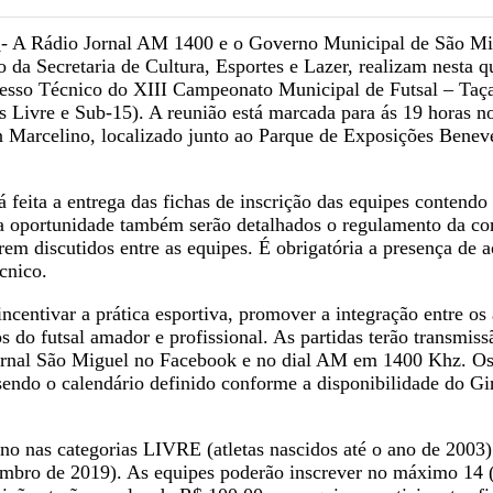
- A Rádio Jornal AM 1400 e o Governo Municipal de São Mi
-
 da Secretaria de Cultura, Esportes e Lazer, realizam nesta qu
esso Técnico do XIII Campeonato Municipal de Futsal – Taça
s Livre e Sub-15). A reunião está marcada para ás 19 horas n
n Marcelino, localizado junto ao Parque de Exposições Benev
 feita a entrega das fichas de inscrição das equipes contendo 
a oportunidade também serão detalhados o regulamento da co
erem discutidos entre as equipes. É obrigatória a presença de
écnico.
entivar a prática esportiva, promover a integração entre os 
 do futsal amador e profissional. As partidas terão transmiss
Jornal São Miguel no Facebook e no dial AM em 1400 Khz. Os
endo o calendário definido conforme a disponibilidade do Gi
no nas categorias LIVRE (atletas nascidos até o ano de 2003
embro de 2019). As equipes poderão inscrever no máximo 14 