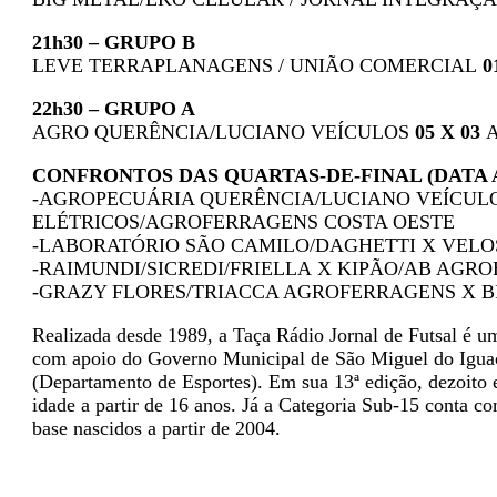
21h30 – GRUPO B
LEVE TERRAPLANAGENS / UNIÃO COMERCIAL
0
22h30 – GRUPO A
AGRO QUERÊNCIA/LUCIANO VEÍCULOS
05
X
03
A
CONFRONTOS DAS QUARTAS-DE-FINAL (DATA A
-AGROPECUÁRIA QUERÊNCIA/LUCIANO VEÍCULO
ELÉTRICOS/AGROFERRAGENS COSTA OESTE
-LABORATÓRIO SÃO CAMILO/DAGHETTI X VELO
-RAIMUNDI/SICREDI/FRIELLA X KIPÃO/AB AGR
-GRAZY FLORES/TRIACCA AGROFERRAGENS X B
Realizada desde 1989, a Taça Rádio Jornal de Futsal é 
com apoio do Governo Municipal de São Miguel do Iguaçu
(Departamento de Esportes). Em sua 13ª edição, dezoito e
idade a partir de 16 anos. Já a Categoria Sub-15 conta co
base nascidos a partir de 2004.