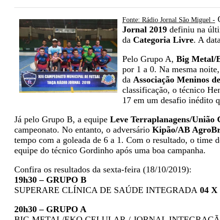
Fonte: Rádio Jornal São Miguel -
Jornal 2019
definiu na últi
da
Categoria Livre
. A dat
Pelo Grupo A,
Big Metal/
por 1 a 0. Na mesma noite
da
Associação Meninos d
classificação, o técnico 
17 em um desafio inédito q
Já pelo Grupo B, a equipe
Leve Terraplanagens/União 
campeonato. No entanto, o adversário
Kipão/AB AgroBr
tempo com a goleada de 6 a 1. Com o resultado, o time d
equipe do técnico Gordinho após uma boa campanha.
Confira os resultados da sexta-feira (18/10/2019):
19h30 – GRUPO B
SUPERARE CLÍNICA DE SAÚDE INTEGRADA
04
X
20h30 – GRUPO A
BIG METAL/EKO CELULAR / JORNAL INTEGRAÇ