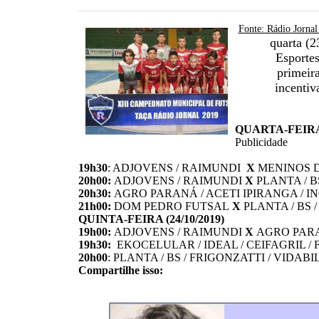
Fonte: Rádio Jornal
quarta (2
Esportes
primeir
incentiv
QUARTA-FEIRA (
Publicidade
19h30
: ADJOVENS / RAIMUNDI
X
MENINOS 
20h00:
ADJOVENS / RAIMUNDI
X
PLANTA / B
20h30:
AGRO PARANÁ / ACETI IPIRANGA / I
21h00:
DOM PEDRO FUTSAL
X
PLANTA / BS /
QUINTA-FEIRA (24/10/2019)
19h00:
ADJOVENS / RAIMUNDI
X
AGRO PARAN
19h30:
EKOCELULAR / IDEAL / CEIFAGRIL / 
20h00
: PLANTA / BS / FRIGONZATTI / VIDABI
Compartilhe isso: