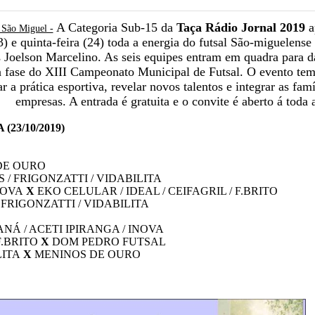
A Categoria Sub-15 da
Taça Rádio Jornal 2019
a
 São Miguel -
3) e quinta-feira (24) toda a energia do futsal São-miguelense
 Joelson Marcelino. As seis equipes entram em quadra para d
a fase do XIII Campeonato Municipal de Futsal. O evento tem
ar a prática esportiva, revelar novos talentos e integrar as fam
empresas. A entrada é gratuita e o convite é aberto á toda
23/10/2019)
DE OURO
S / FRIGONZATTI / VIDABILITA
NOVA
X
EKO CELULAR / IDEAL / CEIFAGRIL / F.BRITO
 FRIGONZATTI / VIDABILITA
Á / ACETI IPIRANGA / INOVA
F.BRITO
X
DOM PEDRO FUTSAL
LITA
X
MENINOS DE OURO