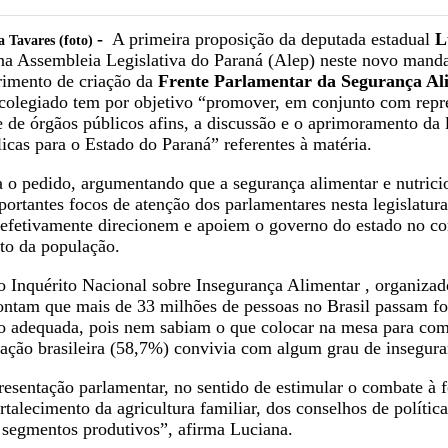
-
A primeira proposição da deputada estadual
L
a Tavares (foto)
a Assembleia Legislativa do Paraná (Alep) neste novo manda
rimento de criação da
Frente Parlamentar da Segurança Al
colegiado tem por objetivo
“promover, em conjunto com repre
e de órgãos públicos afins, a discussão e o aprimoramento da 
licas para o Estado do Paraná”
referentes à matéria.
a o pedido, argumentando que a segurança alimentar e nutrici
ortantes focos de atenção dos parlamentares nesta legislatura
e efetivamente direcionem e apoiem o governo do estado no c
to da população.
 Inquérito Nacional sobre Insegurança Alimentar , organizad
ontam que mais de 33 milhões de pessoas no Brasil passam f
ão adequada, pois nem sabiam o que colocar na mesa para com
ção brasileira (58,7%) convivia com algum grau de insegura
esentação parlamentar, no sentido de estimular o combate à 
talecimento da agricultura familiar, dos conselhos de política
 segmentos produtivos”,
afirma Luciana.