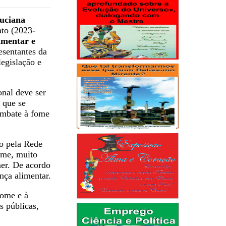
uciana
to (2023-
imentar e
sentantes da
legislação e
onal deve ser
 que se
ombate à fome
o pela Rede
ome, muito
er. De acordo
nça alimentar.
fome e à
s públicas,