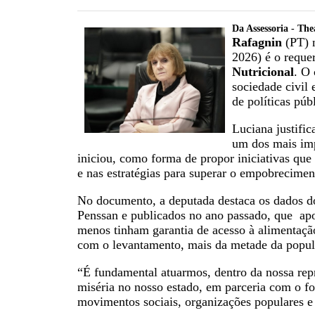
Da Assessoria - The
Rafagnin
(PT) n
2026) é o reque
Nutricional
. O 
sociedade civil 
de políticas púb
Luciana justific
um dos mais imp
iniciou, como forma de propor iniciativas qu
e nas estratégias para superar o empobrecimen
No documento, a deputada destaca os dados do
Penssan e publicados no ano passado, que ap
menos tinham garantia de acesso à alimentaç
com o levantamento, mais da metade da popula
“É fundamental atuarmos, dentro da nossa repr
miséria no nosso estado, em parceria com o for
movimentos sociais, organizações populares e