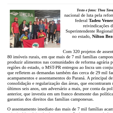
Texto e fotos: Thea Tav
nacional de luta pela refo
federal
Tadeu Vener
reivindicações 
Superintendente Regional
no estado,
Nilton Be
Com 320 projetos de assen
80 imóveis rurais, em que mais de 7 mil famílias campon
produzir alimentos nas comunidades de reforma agrária p
regiões do estado, o MST-PR entregou ao Incra um conju
que refletem as demandas também das cerca de 29 mil fam
acampamentos e assentamentos do Paraná. A principal del
consolidação e regularização das áreas, que encontraram 
últimos seis anos, um adversário a mais, por conta da pol
anterior, que investiu em um franco desmonte das política
garantias dos direitos das famílias camponesas.
O assentamento imediato das mais de 7 mil famílias aca