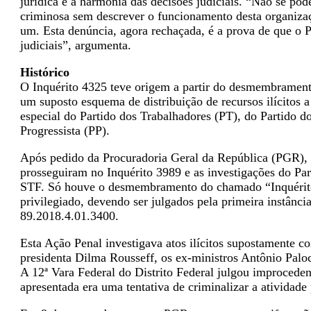
jurídica e a harmonia das decisões judiciais.
“Não se pode
criminosa sem descrever o funcionamento desta organização
um. Esta denúncia, agora rechaçada, é a prova de que o P
judiciais”
, argumenta.
Histórico
O Inquérito 4325 teve origem a partir do desmembramento
um suposto esquema de distribuição de recursos ilícitos a
especial do Partido dos Trabalhadores (PT), do Partido
Progressista (PP).
Após pedido da Procuradoria Geral da República (PGR), a
prosseguiram no Inquérito 3989 e as investigações do Par
STF. Só houve o desmembramento do chamado “Inquérito
privilegiado, devendo ser julgados pela primeira instânc
89.2018.4.01.3400.
Esta Ação Penal investigava atos ilícitos supostamente co
presidenta Dilma Rousseff, os ex-ministros Antônio Palo
A 12ª Vara Federal do Distrito Federal julgou improceden
apresentada era uma tentativa de criminalizar a atividade 