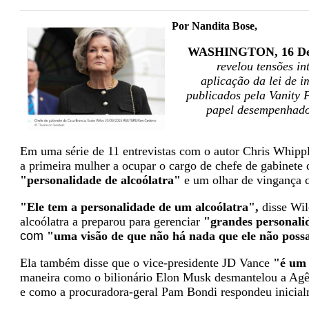
Por Nandita Bose,
WASHINGTON, 16 Dez 
revelou tensões i
aplicação da lei de 
publicados pela Vanity 
papel desempenhado 
Em uma série de 11 entrevistas com o autor Chris Whippl
a primeira mulher a ocupar o cargo de chefe de gabinete
"personalidade de alcoólatra"
e um olhar de vingança c
"Ele tem a personalidade de um alcoólatra",
disse Wil
alcoólatra a preparou para gerenciar
"grandes personali
com
"uma visão de que não há nada que ele não possa
Ela também disse que o vice-presidente JD Vance
"é um 
maneira como o bilionário Elon Musk desmantelou a Ag
e como a procuradora-geral Pam Bondi respondeu inicialm