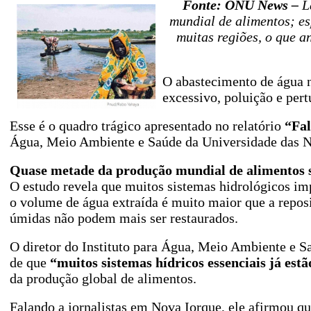
Fonte: ONU News –
L
mundial de alimentos; es
muitas regiões, o que 
O abastecimento de água n
excessivo, poluição e per
Esse é o quadro trágico apresentado no relatório
“Fal
Água, Meio Ambiente e Saúde da Universidade das 
Quase metade da produção mundial de alimentos s
O estudo revela que muitos sistemas hidrológicos i
o volume de água extraída é muito maior que a reposiç
úmidas não podem mais ser restaurados.
O diretor do Instituto para Água, Meio Ambiente e S
de que
“muitos sistemas hídricos essenciais já est
da produção global de alimentos.
Falando a jornalistas em Nova Iorque, ele afirmou q