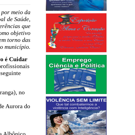
 por meio da
al de Saúde,
ferências que
omo objetivo
em torno das
no município.
o é Cuidar
profissionais
 seguinte
ranga), no
de Aurora do
ia Albônico