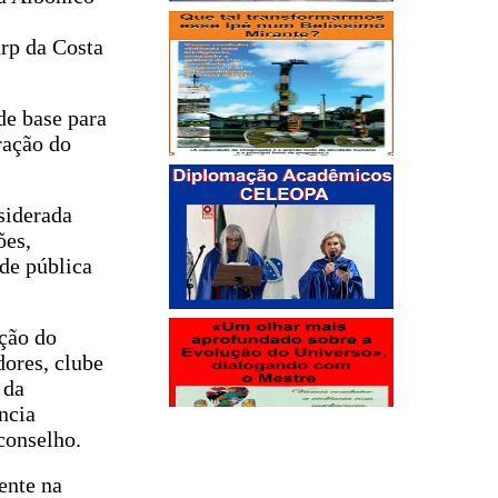
rp da Costa
de base para
ração do
siderada
ões,
de pública
ção do
dores, clube
 da
ncia
conselho.
ente na