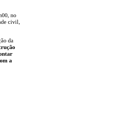
h00, no
de civil,
ção da
trução
ontar
com a