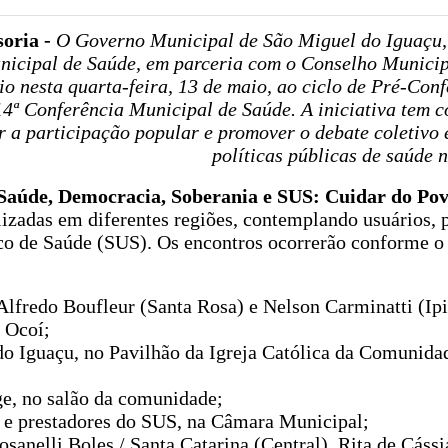
oria -
O Governo Municipal de São Miguel do Iguaçu,
nicipal de Saúde, em parceria com o Conselho Municip
io nesta quarta-feira, 13 de maio, ao ciclo de Pré-Con
14ª Conferência Municipal de Saúde. A iniciativa tem c
r a participação popular e promover o debate coletivo 
políticas públicas de saúde 
Saúde, Democracia, Soberania e SUS: Cuidar do Pov
alizadas em diferentes regiões, contemplando usuários, 
ico de Saúde (SUS). Os encontros ocorrerão conforme o
lfredo Boufleur (Santa Rosa) e Nelson Carminatti (Ipi
 Ocoí;
do Iguaçu, no Pavilhão da Igreja Católica da Comunida
ge, no salão da comunidade;
s e prestadores do SUS, na Câmara Municipal;
sanelli Boles / Santa Catarina (Central), Rita de Cáss