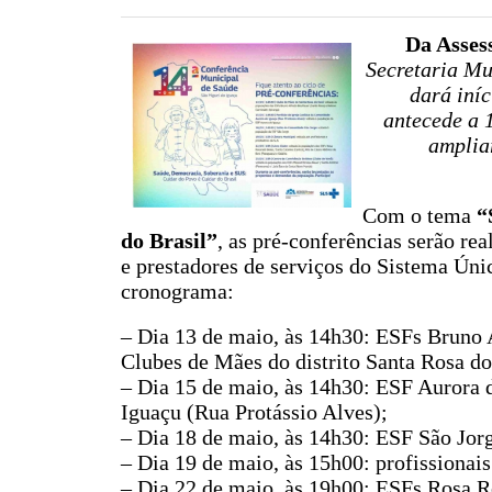
Da Assess
Secretaria Mu
dará iníc
antecede a 
amplia
Com o tema
“
do Brasil”
, as pré-conferências serão re
e prestadores de serviços do Sistema Ún
cronograma:
– Dia 13 de maio, às 14h30: ESFs Bruno A
Clubes de Mães do distrito Santa Rosa do
– Dia 15 de maio, às 14h30: ESF Aurora 
Iguaçu (Rua Protássio Alves);
– Dia 18 de maio, às 14h30: ESF São Jor
– Dia 19 de maio, às 15h00: profissionai
– Dia 22 de maio, às 19h00: ESFs Rosa Ro