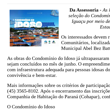
Da Assessoria -
As 
seleção do Condomín
Iguaçu por meio de
Esta
Os interessados devem r
Comunitários, localizad
Municipal Abel Bez Batt
As obras do Condomínio do Idoso já ultrapassaram 
sejam concluídos no mês de junho. O empreendimen
com infraestrutura adequada para pessoas idosas d
convivência e bem-estar.
Mais informações sobre os critérios de participaçã
(45) 3565-8102. Após o encerramento das inscrições,
Companhia de Habitação do Paraná (Cohapar), confo
O Condomínio do Idoso