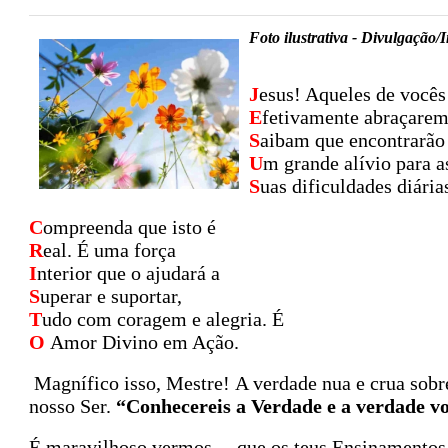
Foto ilustrativa - Divulgação/I
J
esus! Aqueles de vocês
E
fetivamente abraçarem
S
aibam que encontrarão
U
m grande alívio para a
S
uas dificuldades diária
C
ompreenda que isto é
R
eal. É uma força
I
nterior que o ajudará a
S
uperar e suportar,
T
udo com coragem e alegria. É
O
Amor Divino em Ação.
Magnífico isso, Mestre! A verdade nua e crua sobr
nosso Ser.
“Conhecereis a Verdade e a verdade vos
É maravilhoso vermos, – que os teus Ensinamentos