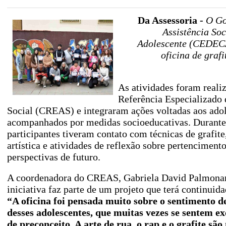
Da Assessoria -
O Gov
Assistência Soc
Adolescente (CEDECA)
oficina de graf
As atividades foram reali
Referência Especializado 
Social (CREAS) e integraram ações voltadas aos ado
acompanhados por medidas socioeducativas. Durante 
participantes tiveram contato com técnicas de grafite
artística e atividades de reflexão sobre pertencimento
perspectivas de futuro.
A coordenadora do CREAS, Gabriela David Palmonari
iniciativa faz parte de um projeto que terá continuid
“A oficina foi pensada muito sobre o sentimento 
desses adolescentes, que muitas vezes se sentem ex
de preconceito. A arte de rua, o rap e o grafite sã