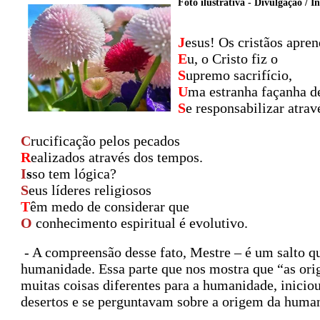
Foto ilustrativa - Divulgação / I
J
esus! Os cristãos apre
E
u, o Cristo fiz o
S
upremo sacrifício,
U
ma estranha façanha d
S
e responsabilizar atrav
C
rucificação pelos pecados
R
ealizados através dos tempos.
I
s
so tem lógica?
S
eus líderes religiosos
T
êm medo de considerar que
O
conhecimento espiritual é evolutivo.
- A compreensão desse fato, Mestre – é um salto qu
humanidade. Essa parte que nos mostra que “as or
muitas coisas diferentes para a humanidade, inic
desertos e se perguntavam sobre a origem da human