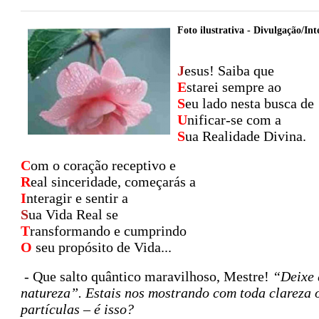
Foto ilustrativa - Divulgação/Int
J
esus! Saiba que
E
starei sempre ao
S
eu lado nesta busca de
U
nificar-se com a
S
ua Realidade Divina.
C
om o coração receptivo e
R
eal sinceridade, começarás a
I
nteragir e sentir a
S
ua Vida Real se
T
ransformando e cumprindo
O
seu propósito de Vida...
- Que salto quântico maravilhoso, Mestre!
“Deixe 
natureza”. Estais nos mostrando com toda clareza o
partículas – é isso?