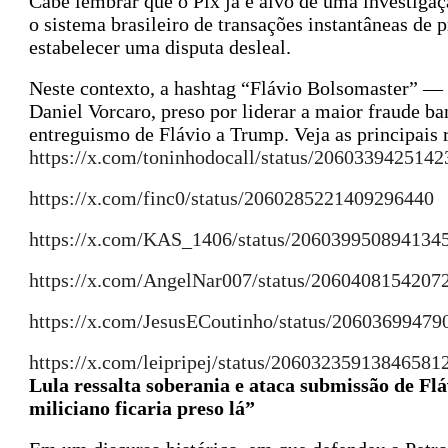
Cabe lembrar que o Pix já é alvo de uma investiga
o sistema brasileiro de transações instantâneas de 
estabelecer uma disputa desleal.
Neste contexto, a hashtag “Flávio Bolsomaster” —
Daniel Vorcaro, preso por liderar a maior fraude ban
entreguismo de Flávio a Trump. Veja as principais 
https://x.com/toninhodocall/status/206033942514
https://x.com/finc0/status/2060285221409296440
https://x.com/KAS_1406/status/206039950894134
https://x.com/AngelNar007/status/2060408154207
https://x.com/JesusECoutinho/status/2060369947
https://x.com/leipripej/status/20603235913846581
Lula ressalta soberania e ataca submissão de Fl
miliciano ficaria preso lá”