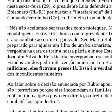
Em um discurso histórico, em que defendeu a Petro
nesta sexta-feira (29), o presidente Lula defendeu 
Bolsonaro (PL-RJ) por buscar a “interferência” de
Comando Vermelho (CV) e o Primeiro Comando da C
“Nós não aceitamos ser tratados como moleques. N
republiqueta. Eu tive três horas com o presidente 
era o combate ao crime organizado. Seu Marco Rubi
preparado para ajudar um filho de um bolsonarista, 
vergonha na cara de trair a nossa pátria e ir aos E
Joaquim Silva do Reis ficaria envergonhado se sou
Estados Unidos pedir intervenção americana no Bra
miliciano, eles ficavam presos lá. Essa é a verda
dos inconfidentes mineiros.
Ao falar sobre a decisão anunciada por Rubio após a
são “terroristas porque eles incomodam as famílias
roubam tudo a que o povo tem direito, o direito de
combatê-los aqui dentro”.
Lula ainda lembrou que falou com Trump que as arm