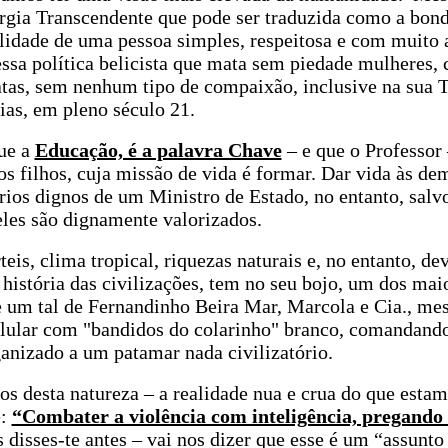
rgia Transcendente que pode ser traduzida como a bon
alidade de uma pessoa simples, respeitosa e com muito
ssa política belicista que mata sem piedade mulheres, 
tas, sem nenhum tipo de compaixão, inclusive na sua T
cias, em pleno século 21.
ue a
Educação, é a palavra Chave
– e que o Professor 
s filhos, cuja missão de vida é formar. Dar vida às de
ários dignos de um Ministro de Estado, no entanto, sal
les são dignamente valorizados.
eis, clima tropical, riquezas naturais e, no entanto, d
história das civilizações, tem no seu bojo, um dos mai
um tal de Fernandinho Beira Mar, Marcola e Cia., me
elular com "bandidos do colarinho" branco, comandando
anizado a um patamar nada civilizatório.
os desta natureza – a realidade nua e crua do que esta
é:
“Combater a violência com inteligência, pregando
s disses-te antes – vai nos dizer que esse é um “assunt