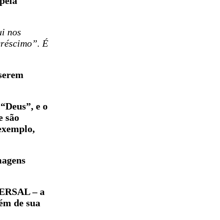
 pela
ui nos
créscimo”. É
 serem
“Deus”, e o
e são
 exemplo,
magens
VERSAL – a
lém de sua