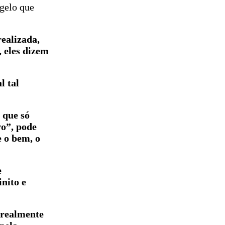
agelo que
ealizada,
 eles dizem
l tal
 que só
vo”, pode
e o bem, o
e
inito e
 realmente