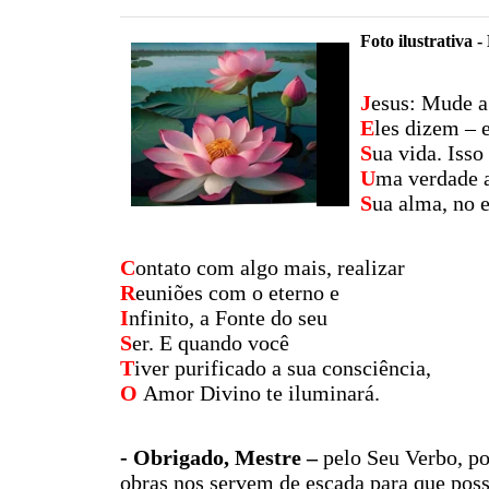
Foto ilustrativa 
J
esus: Mude a
E
les dizem – 
S
ua vida. Isso
U
ma verdade a
S
ua alma, no e
C
ontato com algo mais, realizar
R
euniões com o eterno e
I
nfinito, a Fonte do seu
S
er. E quando você
T
iver purificado a sua consciência,
O
Amor Divino te iluminará.
- Obrigado, Mestre –
pelo Seu Verbo, po
obras nos servem de escada para que pos