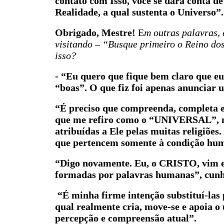
contato com Isso, você se dará conta de
Realidade, a qual sustenta o Universo”.
Obrigado, Mestre!
E
m outras palavras, 
visitando – “Busque primeiro o Reino dos
isso?
- “Eu quero que fique bem claro que eu
“boas”. O que fiz foi apenas anunciar u
“É preciso que compreenda, completa e
que me refiro como o “UNIVERSAL”, nã
atribuídas a Ele pelas muitas religiões.
que pertencem somente à condição hu
“Digo novamente. Eu, o CRISTO, vim e
formadas por palavras humanas”, cunha
“É minha firme intenção substituí-
qual realmente cria, move-se e apoia o
percepção e compreensão atual”.