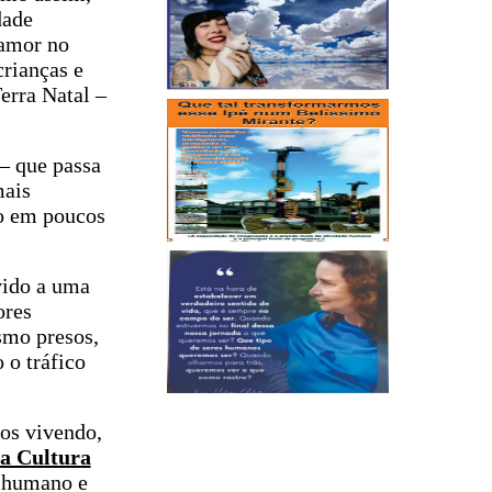
dade
 amor no
crianças e
erra Natal –
– que passa
mais
vo em poucos
evido a uma
ores
smo presos,
 o tráfico
mos vivendo,
 a Cultura
o humano e