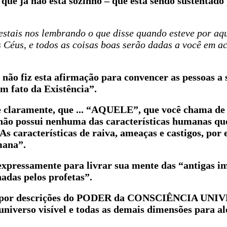
 que já não está sozinho – que está sendo sustentado
estais nos lembrando o que disse quando esteve por aq
 Céus, e todos as coisas boas serão dadas a você em a
 não fiz esta afirmação para convencer as pessoas a
m fato da Existência”.
 claramente, que ... “AQUELE”, que você chama de 
o possui nenhuma das características humanas qu
 As características de raiva, ameaças e castigos, por
mana”.
xpressamente para livrar sua mente das “antigas i
das pelos profetas”.
las por descrições do PODER da CONSCIÊNCIA UNI
 universo visível e todas as demais dimensões para a