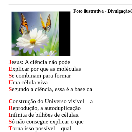
Foto ilustrativa - Divulgação/
J
esus: A ciência não pode
E
xplicar por que as moléculas
S
e combinam para formar
U
ma célula viva.
S
egundo a ciência, essa é a base da
C
onstrução do Universo visível – a
R
eprodução, a autoduplicação
I
nfinita de bilhões de células.
S
ó não consegue explicar o que
T
orna isso possível – qual