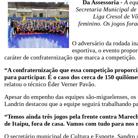
Da Assessoria -
A equ
Secretaria Municipal de 
Liga Cresol de Vô
feminino. Os jogos for
O adversário da rodada in
esportiva, o evento propo
caráter de confraternização que marca a competição.
“A confraternização que essa competição proporci
para participar. É o caso dos cerca de 150 quilô
relatou o técnico Éder Verner Pavão.
Apesar do empenho das equipes são-miguelenses, os v
Landrin destacou que a equipe seguirá trabalhando pa
“Temos ainda três jogos pela frente contra Marec
de Itaipu, fora de casa. Vamos com tudo para nos
O secretário municipal de Cultura e Esporte, Sandro 