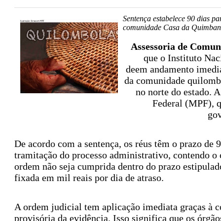
Sentença estabelece 90 dias p
comunidade Casa da Quimba
Assessoria de Comun
que o Instituto Na
deem andamento imediato
da comunidade quilombo
no norte do estado. A
Federal (MPF), q
gov
De acordo com a sentença, os réus têm o prazo de 9
tramitação do processo administrativo, contendo o c
ordem não seja cumprida dentro do prazo estipulad
fixada em mil reais por dia de atraso.
A ordem judicial tem aplicação imediata graças à 
provisória da evidência. Isso significa que os órgã