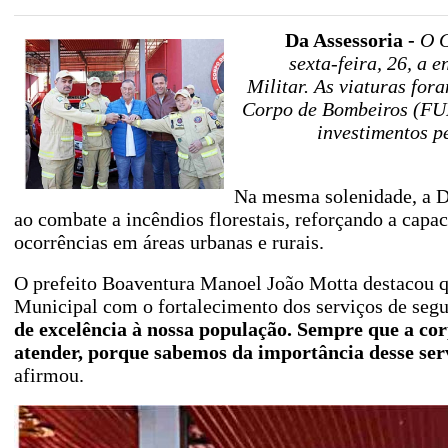
Da Assessoria -
O G
sexta-feira, 26, a 
Militar. As viaturas fo
Corpo de Bombeiros (FUN
investimentos p
Na mesma solenidade, a De
ao combate a incêndios florestais, reforçando a cap
ocorrências em áreas urbanas e rurais.
O prefeito Boaventura Manoel João Motta destacou 
Municipal com o fortalecimento dos serviços de seg
de excelência à nossa população. Sempre que a c
atender, porque sabemos da importância desse ser
afirmou.