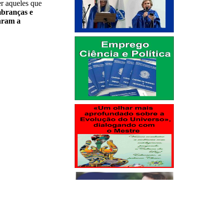
r aqueles que
mbranças e
aram a