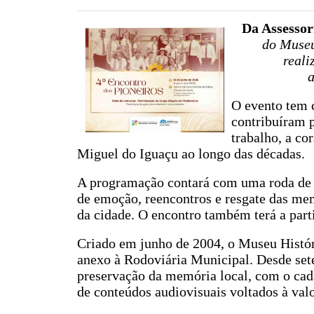
Da Assesso
do Museu
reali
a
O evento tem 
contribuíram p
trabalho, a co
Miguel do Iguaçu ao longo das décadas.
A programação contará com uma roda de 
de emoção, reencontros e resgate das me
da cidade. O encontro também terá a part
Criado em junho de 2004, o Museu Histór
anexo à Rodoviária Municipal. Desde set
preservação da memória local, com o cada
de conteúdos audiovisuais voltados à val