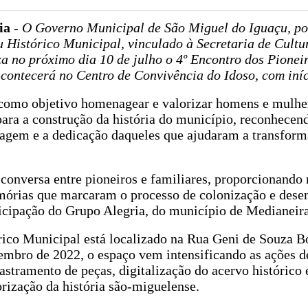
ria
-
O Governo Municipal de São Miguel do Iguaçu, po
 Histórico Municipal, vinculado à Secretaria de Cultur
za no próximo dia 10 de julho o 4º Encontro dos Pionei
contecerá no Centro de Convivência do Idoso, com iníc
como objetivo homenagear e valorizar homens e mulhe
ara a construção da história do município, reconhecen
ragem e a dedicação daqueles que ajudaram a transform
conversa entre pioneiros e familiares, proporcionand
mórias que marcaram o processo de colonização e des
icipação do Grupo Alegria, do município de Medianeira
ico Municipal está localizado na Rua Geni de Souza B
embro de 2022, o espaço vem intensificando as ações d
stramento de peças, digitalização do acervo histórico
orização da história são-miguelense.