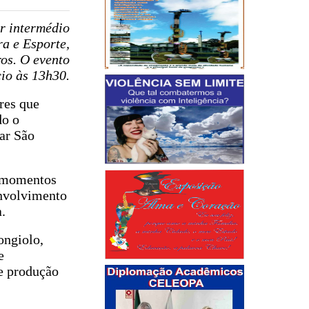
r intermédio
a e Esporte,
ros. O evento
io às 13h30.
res que
do o
ar São
o momentos
envolvimento
.
ongiolo,
e
 e produção