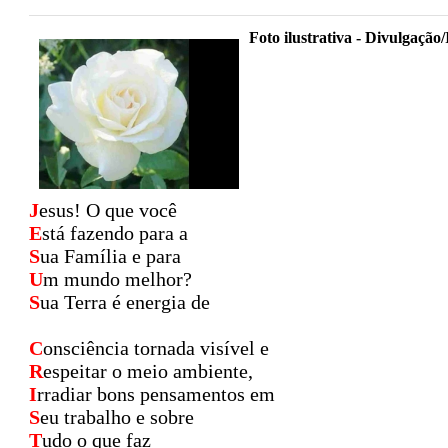
Foto ilustrativa - Divulgação/
J
esus! O que você
E
stá fazendo para a
S
ua Família e para
U
m mundo melhor?
S
ua Terra é energia de
C
onsciência tornada visível e
R
espeitar o meio ambiente,
I
rradiar bons pensamentos em
S
eu trabalho e sobre
T
udo o que faz