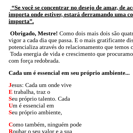
“Se você se concentrar no desejo de amar, de ace
importa onde estiver, estará derramando uma con
importa”.
Obrigado, Mestre!
Como dois mais dois são quatr
vigor a cada dia que passa. E o mais gratificante di
potencializa através do relacionamento que temos 
Toda energia de vida e crescimento que procuramos
com força redobrada.
Cada um é essencial em seu próprio ambiente...
J
esus: Cada um onde vive
E
trabalha, traz o
S
eu próprio talento. Cada
U
m é essencial em
S
eu próprio ambiente,
C
omo também, ninguém pode
R
oubar o seu valor e a sua