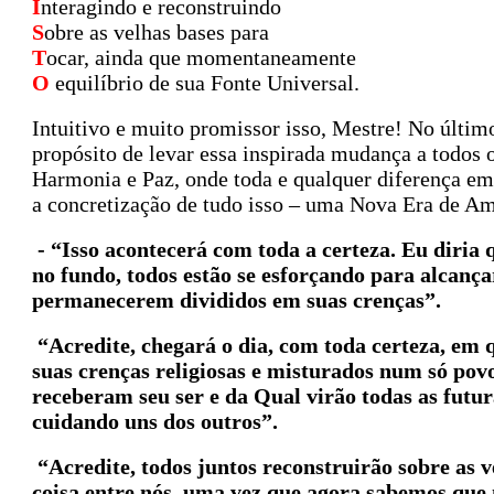
I
nteragindo e reconstruindo
S
obre as velhas bases para
T
ocar, ainda que momentaneamente
O
equilíbrio de sua Fonte Universal.
Intuitivo e muito promissor isso, Mestre! No últim
propósito de levar essa inspirada mudança a todo
Harmonia e Paz, onde toda e qualquer diferença em 
a concretização de tudo isso – uma Nova Era de A
- “Isso acontecerá com toda a certeza. Eu diria
no fundo, todos estão se esforçando para alcan
permanecerem divididos em suas crenças”.
“Acredite, chegará o dia, com toda certeza, em q
suas crenças religiosas e misturados num só pov
receberam seu ser e da Qual virão todas as futura
cuidando uns dos outros”.
“Acredite, todos juntos reconstruirão sobre as v
coisa entre nós, uma vez que agora sabemos que 