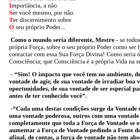
I
mportância, a não
S
er você mesmo, por não
T
er discernimento sobre
O
seu próprio Poder...
Como o mundo seria diferente, Mestre
- se tod
própria Força, sobre o seu próprio Poder como se
contactar com essa Sua Força Divina! Como seria ó
Consciência; que Consciência é a própria Vida na s
- “Sim! O impacto que você tem no ambiente, de
vontade de agir, de sua vontade de irradiar boa
oportunidades, de sua vontade de ser especial pa
antes de ter conhecido você”.
-“Cada uma destas condições surge da Vontade 
uma vontade poderosa, outros com uma vontade
completamente que toda a Força de Vontade se ex
aumentar a Força de Vontade pedindo a Fonte do
afinal, de contas, a força de vontade não tem a