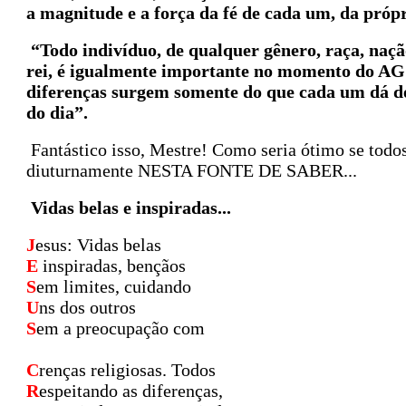
a magnitude e a força da fé de cada um, da próp
“Todo indivíduo, de qualquer gênero, raça, nação
rei, é igualmente importante no momento do AG
diferenças surgem somente do que cada um dá d
do dia”.
Fantástico isso, Mestre! Como seria ótimo se todo
diuturnamente NESTA FONTE DE SABER...
Vidas belas e inspiradas...
J
esus: Vidas belas
E
inspiradas, bençãos
S
em limites, cuidando
U
ns dos outros
S
em a preocupação com
C
renças religiosas. Todos
R
espeitando as diferenças,