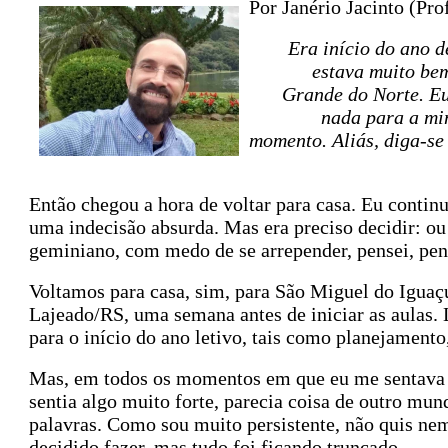
Por Janério Jacinto (Pro
Era início do ano d
estava muito bem
Grande do Norte. Eu
nada para a mi
momento. Aliás, diga-se
Então chegou a hora de voltar para casa. Eu contin
uma indecisão absurda. Mas era preciso decidir: ou
geminiano, com medo de se arrepender, pensei, pen
Voltamos para casa, sim, para São Miguel do Iguaçu
Lajeado/RS, uma semana antes de iniciar as aulas. 
para o início do ano letivo, tais como planejamento,
Mas, em todos os momentos em que eu me sentava d
sentia algo muito forte, parecia coisa de outro mund
palavras. Como sou muito persistente, não quis ne
decidido fazer, mas tudo foi ficando truncado.