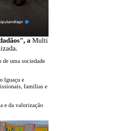
idadãos", a
Multi
nizada.
ão de uma sociedade
o Iguaçu e
ssionais, famílias e
a e da valorização