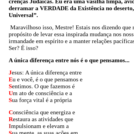
crenças Judaicas. Eu era uma vasilha limpa, ávid
derramar a VERDADE da Existência no deserto, 
Universal”.
Maravilhoso isso, Mestre! Estais nos dizendo que 
propósito de levar essa inspirada mudança nos noss
irmandade em espírito e a manter relações pacífic
Ser? É isso?
A única diferença entre nós é o que pensamos...
J
esus: A única diferença entre
E
u e você, é o que pensamos e
S
entimos. O que fazemos é
U
m ato de consciência e a
S
ua força vital é a própria
C
onsciência que energiza e
R
estaura as atividades que
I
mpulsionam e elevam a
S
ua mente, as suas ações em