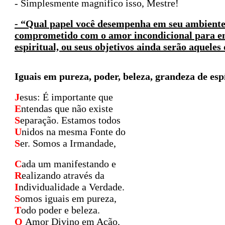
- Simplesmente magnífico isso, Mestre!
- “Qual papel você desempenha em seu ambiente?
comprometido com o amor incondicional para ent
espiritual, ou seus objetivos ainda serão aqueles
Iguais em pureza, poder, beleza, grandeza de esp
J
esus: É importante que
E
ntendas que não existe
S
eparação. Estamos todos
U
nidos na mesma Fonte do
S
er. Somos a Irmandade,
C
ada um manifestando e
R
ealizando através da
I
ndividualidade a Verdade.
S
omos iguais em pureza,
T
odo poder e beleza.
O
Amor Divino em Ação.