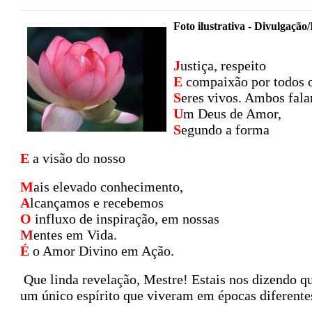
Foto ilustrativa - Divulgação/
J
ustiça, respeito
E
compaixão por todos 
S
eres vivos. Ambos fal
U
m Deus de Amor,
S
egundo a forma
E
a visão do nosso
M
ais elevado conhecimento,
A
lcançamos e recebemos
O
influxo de inspiração, em nossas
M
entes em Vida.
É
o Amor Divino em Ação.
Que linda revelação, Mestre! Estais nos dizendo
um único espírito que viveram em épocas diferente